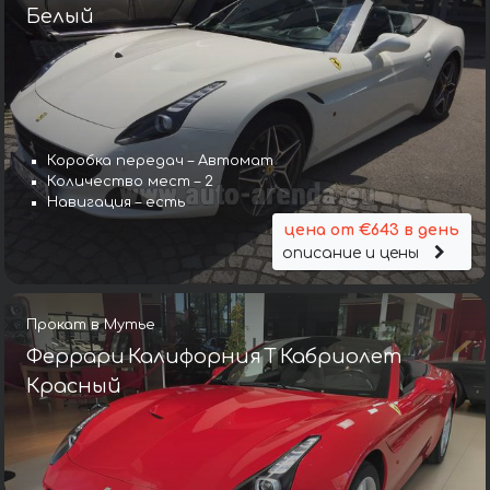
Белый
Коробка передач – Автомат
Количество мест – 2
Навигация – есть
цена от €643 в день
описание и цены
Прокат в Мутье
Феррари Калифорния Т Кабриолет
Красный