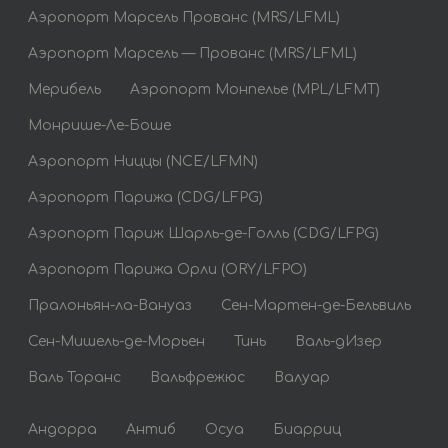
Аэропорт Марсель Прованс (MRS/LFML)
Аэропорт Марсель — Прованс (MRS/LFML)
Мерибель
Аэропорт Монпелье (MPL/LFMT)
Монрише-Ле-Боше
Аэропорт Ниццы (NCE/LFMN)
Аэропорт Парижа (CDG/LFPG)
Аэропорт Париж Шарль-де-Голль (CDG/LFPG)
Аэропорт Парижа Орли (ORY/LFPO)
Пралоньян-ла-Вануаз
Сен-Мартен-де-Бельвиль
Сен-Мишель-де-Морьен
Тинь
Валь-дИзер
Валь Торанс
Вальфрежюс
Валуар
Андорра
Антиб
Осуа
Биарриц