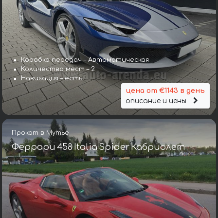
Коробка передач – Автоматическая
Количество мест – 2
Навигация – есть
цена от €1143 в день
описание и цены
Прокат в Мутье
Феррари 458 Italia Spider Кабриолет