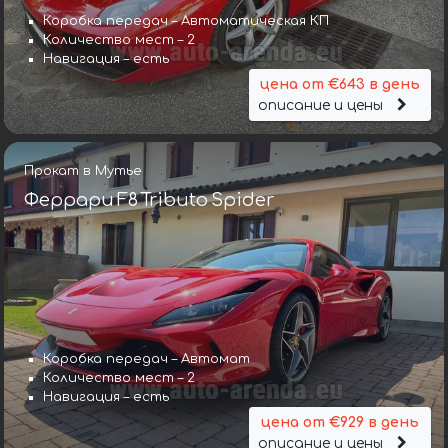
Коробка передач – Автоматическая КП
Количество мест – 2
Навигация – есть
цена от €643 в день
описание и цены
Прокат в Мутье
Феррари F8 Tributo Spider
Коробка передач – Автомат
Количество мест – 2
Навигация – есть
цена от €929 в день
описание и цены