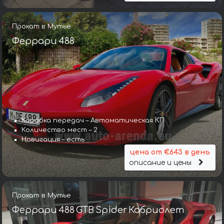
Прокат в Мутье
Феррари 488
Коробка передач – Автоматическая КП
Количество мест – 2
Навигация – есть
цена от €643 в день
описание и цены
Прокат в Мутье
Феррари 488 GTB Spider Кабриолет