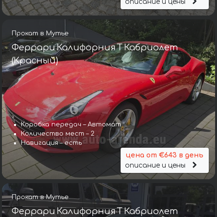
описание и цены
Прокат в Мутье
Феррари Калифорния Т Кабриолет
(Красный)
Коробка передач – Автомат
Количество мест – 2
Навигация – есть
цена от €643 в день
описание и цены
Прокат в Мутье
Феррари Калифорния Т Кабриолет