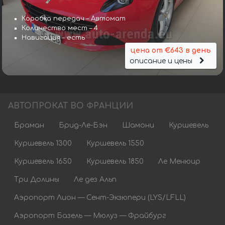
Коробка передач – Автомат
Количество мест – 4
Навигация – есть
цена от €643 в день
описание и цены
АВТОПРОКАТ ВО ФРАНЦИИ
Браман
Брид-Ле-Бэн
Шамони
Куршевель
Куршевель 1300
Куршевель 1550
Куршевель 1650
Куршевель 1850
Ле Менюир
Три Долины
Ле дез Альп
Аэропорт Лион — Сент-Экзюпери (LYS/LFLL)
Аэропорт Базель — Мюлуз — Фрайбург