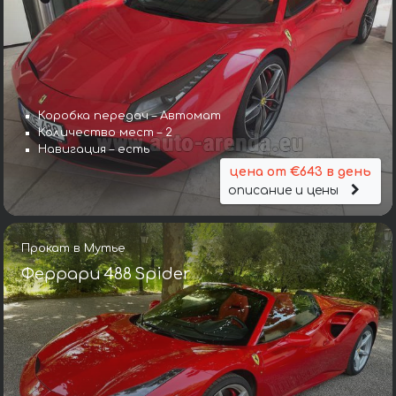
Коробка передач – Автомат
Количество мест – 2
Навигация – есть
цена от €643 в день
описание и цены
Прокат в Мутье
Феррари 488 Spider