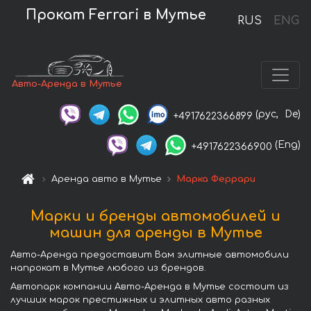
Прокат Ferrari в Мутье
RUS
ENG
Авто-Аренда в Мутье
(рус,
De)
+4917622366899
(Eng)
+4917622366900
Аренда авто в Мутье
Марка Феррари
Марки и бренды автомобилей и
машин для аренды в Мутье
Авто-Аренда предоставит Вам элитные автомобили
напрокат в Мутье любого из брендов.
Автопарк компании Авто-Аренда в Мутье состоит из
лучших марок престижных и элитных авто разных