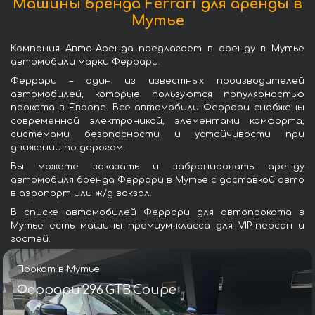
Машины бренда Ferrari для аренды в
Мутье
Компания Авто-Аренда предлагает в аренду в Мутье
автомобили марки Феррари.
Феррари – один из известных производителей
автомобилей, которые пользуются популярностью
проката в Европе. Все автомобили Феррари снабжены
современной электроникой, элементами комфорта,
системами безопасности и устойчивости при
движении по дорогам.
Вы можете заказать и забронировать аренду
автомобиля бренда Феррари в Мутье с доставкой авто
в аэропорт или ж/д вокзал.
В списке автомобилей Феррари для автопроката в
Мутье есть машины премиум-класса для VIP-персон и
гостей.
Прокат в Мутье
Феррари 296 GTB Coupe