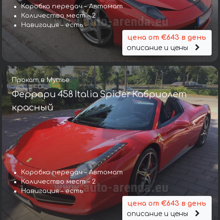
Коробка передач – Автомат
Количество мест – 2
Навигация – есть
цена от €643 в день
описание и цены
Прокат в Мутье
Феррари 458 Italia Spider Кабриолет
красный
Коробка передач – Автомат
Количество мест – 2
Навигация – есть
цена от €643 в день
описание и цены