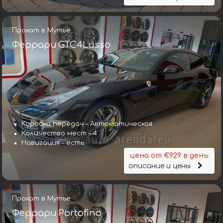
Прокат в Мутье
Феррари GTC4Lusso
Коробка передач – Автоматическая
Количество мест – 4
Навигация – есть
цена от €929 в день
описание и цены
Прокат в Мутье
Феррари Portofino