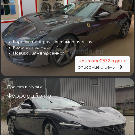
Коробка передач – Автоматическая
Количество мест – 4
Навигация – втроенная
цена от €572 в день
описание и цены
Прокат в Мутье
Феррари Roma