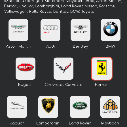
классов и брендов: Mercedes, Maybach, Audi, Aston Martin,
Ferrari, Jaguar, Lamborghini, Land Rover, Nissan, Porsche,
Volkswagen, Rolls-Royce, Bentley, BMW, Toyota.
Aston Martin
Audi
Bentley
BMW
Bugatti
Chevrolet Corvette
Ferrari
Jaguar
Lamborghini
Land Rover
Maybach