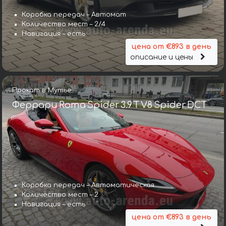
Коробка передач – Автомат
Количество мест – 2/4
Навигация – есть
цена от €893 в день
описание и цены
Прокат в Мутье
Феррари Roma Spider 3.9 T V8 Spider DCT
Коробка передач – Автоматическая
Количество мест – 2
Навигация – есть
цена от €893 в день