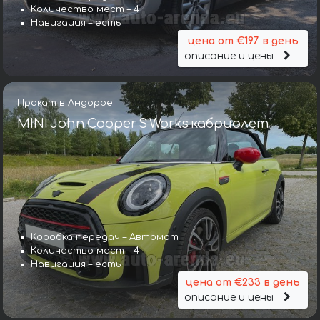
Количество мест – 4
Навигация – есть
цена от €197 в день
описание и цены
Прокат в Андорре
MINI John Cooper S Works кабриолет
Коробка передач – Автомат
Количество мест – 4
Навигация – есть
цена от €233 в день
описание и цены