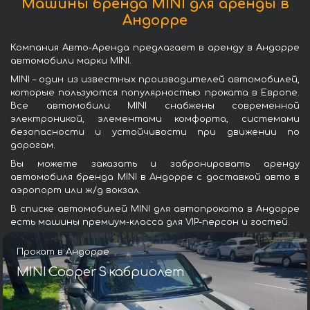
Машины бренда MINI для аренды в
Андорре
Компания Авто-Аренда предлагает в аренду в Андорре
автомобили марки MINI.
MINI – один из известных производителей автомобилей,
которые пользуются популярностью проката в Европе.
Все автомобили MINI снабжены современной
электроникой, элементами комфорта, системами
безопасности и устойчивости при движении по
дорогам.
Вы можете заказать и забронировать аренду
автомобиля бренда MINI в Андорре с доставкой авто в
аэропорт или ж/д вокзал.
В списке автомобилей MINI для автопроката в Андорре
есть машины премиум-класса для VIP-персон и гостей.
Прокат в Андорре
MINI Cooper S кабриолет