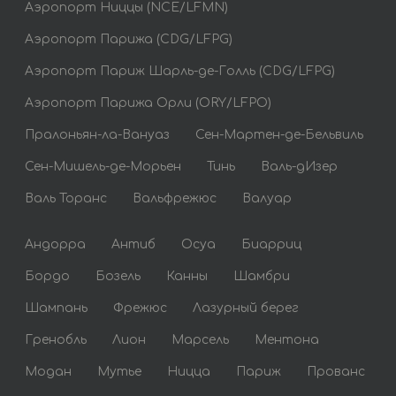
Аэропорт Ниццы (NCE/LFMN)
Аэропорт Парижа (CDG/LFPG)
Аэропорт Париж Шарль-де-Голль (CDG/LFPG)
Аэропорт Парижа Орли (ORY/LFPO)
Пралоньян-ла-Вануаз
Сен-Мартен-де-Бельвиль
Сен-Мишель-де-Морьен
Тинь
Валь-дИзер
Валь Торанс
Вальфрежюс
Валуар
Андорра
Антиб
Осуа
Биарриц
Бордо
Бозель
Канны
Шамбри
Шампань
Фрежюс
Лазурный берег
Гренобль
Лион
Марсель
Ментона
Модан
Мутье
Ницца
Париж
Прованс