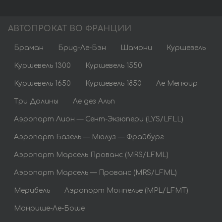
АВТОПРОКАТ ВО ФРАНЦИИ
Браман
Брид-Ле-Бэн
Шамони
Куршевель
Куршевель 1300
Куршевель 1550
Куршевель 1650
Куршевель 1850
Ле Менюир
Три Долины
Ле дез Альп
Аэропорт Лион — Сент-Экзюпери (LYS/LFLL)
Аэропорт Базель — Мюлуз — Фрайбург
Аэропорт Марсель Прованс (MRS/LFML)
Аэропорт Марсель — Прованс (MRS/LFML)
Мерибель
Аэропорт Монпелье (MPL/LFMT)
Монрише-Ле-Боше