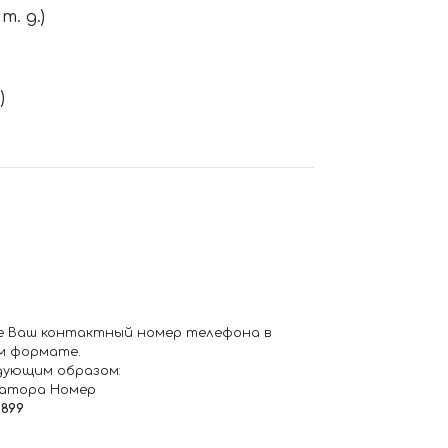
. д.)
)
е Ваш контактный номер телефона в
м формате.
дующим образом:
ратора Номер
6899