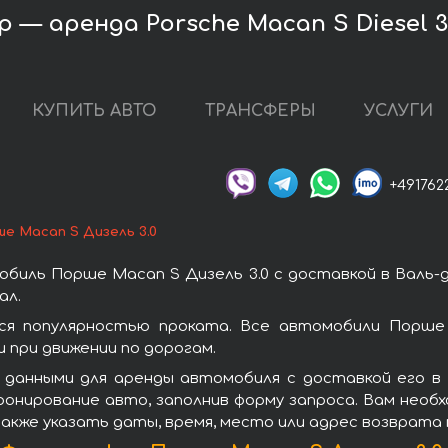
 — аренда Porsche Macan S Diesel 3
КУПИТЬ АВТО
ТРАНСФЕРЫ
УСЛУГИ
+491762
е Macan S Дизель 3.0
биль Порше Macan S Дизель 3.0 с доставкой в Валь-
ал.
ся популярностью проката. Все автомобили Порше 
при движении по дорогам.
 данными для аренды автомобиля с доставкой его в
бронирование авто, заполнив форму запроса. Вам необ
также указать даты, время, место или адрес возврата