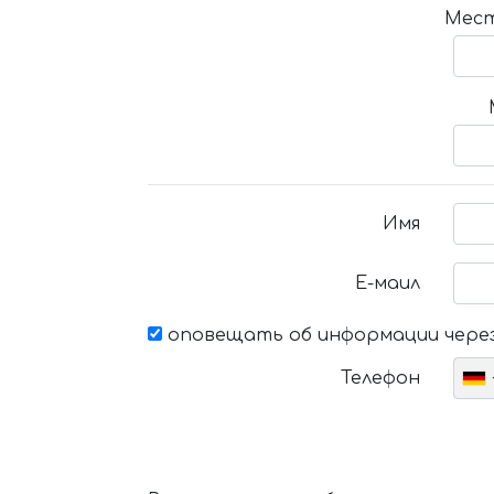
Мест
Имя
Е-маил
оповещать об информации через
Телефон