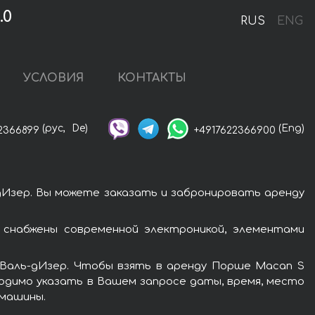
.0
RUS
ENG
УСЛОВИЯ
КОНТАКТЫ
(рус,
De)
(Eng)
2366899
+4917622366900
дИзер. Вы можете заказать и забронировать аренду
снабжены современной электроникой, элементами
 Валь-дИзер. Чтобы взять в аренду Порше Macan S
ходимо указать в Вашем запросе даты, время, место
 машины.