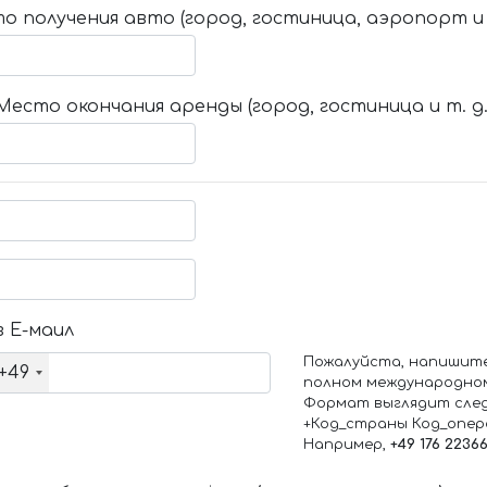
о получения авто (город, гостиница, аэропорт и т
Место окончания аренды (город, гостиница и т. д.
 Е-маил
Пожалуйста, напишит
+49
полном международно
Формат выглядит сле
+Код_страны Код_опе
Например,
+49 176 2236