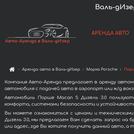
Валь-дИзер
АРЕНДА АВТО
Авто-Аренда в Валь-дИзер
Аренда авто в Валь-дИзер
Марка Porsche
Порш
Компания Авто-Аренда предлагает в аренду автомо
автомобиля с подачей авто в аэропорт или ж/д вокз
Автомобиль Порше Macan S Дизель 3.0 пользуют
комфорта, системами безопасности и устойчивости 
Вы можете ознакомиться с ценами и техническими
Дизель 3.0, мы предлагаем Вам сделать запрос на 
или адрес, где Вы хотите получить данный авто, а 