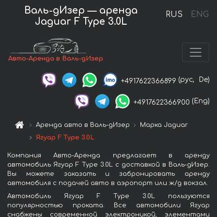
Валь-дИзер — аренда
RUS
ENG
Jaguar F Type 3.0L
Авто-Аренда в Валь-дИзер
(рус,
De)
+4917622366899
(Eng)
+4917622366900
Аренда авто в Валь-дИзер
Марка Jaguar
Ягуар F Type 3.0L
Компания Авто-Аренда предлагает в аренду
автомобиль Ягуар F Type 3.0L с доставкой в Валь-дИзер.
Вы можете заказать и забронировать аренду
автомобиля с подачей авто в аэропорт или ж/д вокзал.
Автомобиль Ягуар F Type 3.0L пользуются
популярностью проката. Все автомобили Ягуар
снабжены современной электроникой, элементами