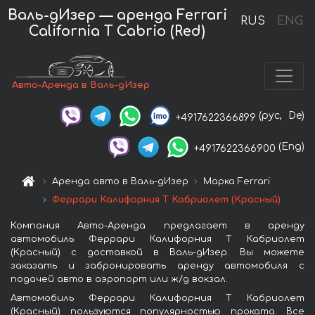
Валь-дИзер — аренда Ferrari
RUS
ENG
California T Cabrio (Red)
Авто-Аренда в Валь-дИзер
(рус,
De)
+4917622366899
(Eng)
+4917622366900
Аренда авто в Валь-дИзер
Марка Ferrari
Феррари Калифорния Т Кабриолет (Красный)
Компания Авто-Аренда предлагает в аренду
автомобиль Феррари Калифорния Т Кабриолет
(Красный) с доставкой в Валь-дИзер. Вы можете
заказать и забронировать аренду автомобиля с
подачей авто в аэропорт или ж/д вокзал.
Автомобиль Феррари Калифорния Т Кабриолет
(Красный) пользуются популярностью проката. Все