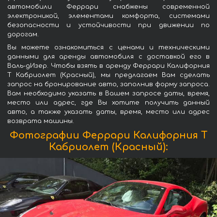
автомобили Феррари снабжены современной
электроникой, элементами комфорта, системами
безопасности и устойчивости при движении по
дорогам.
Вы можете ознакомиться с ценами и техническими
данными для аренды автомобиля с доставкой его в
Валь-дИзер. Чтобы взять в аренду Феррари Калифорния
Т Кабриолет (Красный), мы предлагаем Вам сделать
запрос на бронирование авто, заполнив форму запроса.
Вам необходимо указать в Вашем запросе даты, время,
место или адрес, где Вы хотите получить данный
авто, а также указать даты, время, место или адрес
возврата машины.
Фотографии Феррари Калифорния Т
Кабриолет (Красный):