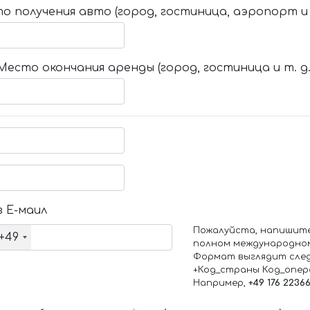
о получения авто (город, гостиница, аэропорт и т
Место окончания аренды (город, гостиница и т. д.
 Е-маил
Пожалуйста, напишит
+49
полном международно
Формат выглядит сле
+Код_страны Код_опе
Например,
+49 176 2236