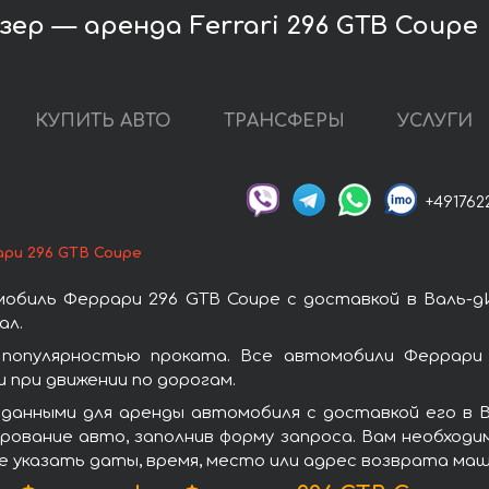
зер — аренда Ferrari 296 GTB Coupe
КУПИТЬ АВТО
ТРАНСФЕРЫ
УСЛУГИ
+491762
ри 296 GTB Coupe
обиль Феррари 296 GTB Coupe с доставкой в Валь-д
ал.
популярностью проката. Все автомобили Феррари 
при движении по дорогам.
данными для аренды автомобиля с доставкой его в 
рование авто, заполнив форму запроса. Вам необходи
е указать даты, время, место или адрес возврата маш