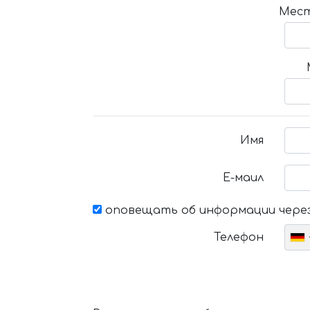
Мест
Имя
Е-маил
оповещать об информации через
Телефон