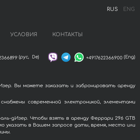
RUS
ENG
УСЛОВИЯ
КОНТАКТЫ
(рус,
De)
(Eng)
2366899
+4917622366900
Изер. Вы можете заказать и забронировать аренду
снабжены современной электроникой, элементами
Валь-дИзер. Чтобы взять в аренду Феррари 296 GTB
мо указать в Вашем запросе даты, время, место или
ины.