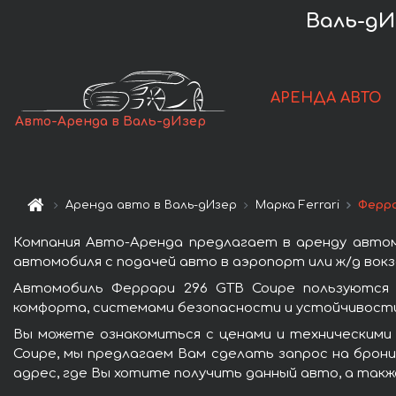
Валь-дИ
АРЕНДА АВТО
Авто-Аренда в Валь-дИзер
Аренда авто в Валь-дИзер
Марка Ferrari
Ферра
Компания Авто-Аренда предлагает в аренду автом
автомобиля с подачей авто в аэропорт или ж/д вокз
Автомобиль Феррари 296 GTB Coupe пользуются 
комфорта, системами безопасности и устойчивости 
Вы можете ознакомиться с ценами и техническими 
Coupe, мы предлагаем Вам сделать запрос на брони
адрес, где Вы хотите получить данный авто, а такж