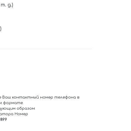
. д.)
)
е Ваш контактный номер телефона в
м формате.
дующим образом:
ратора Номер
6899