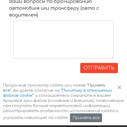
Ваши вопросы по бронированию
автомобиля или трансферу (авто с
водителем)
ОТПРАВИТЬ
×
Продолжив просмотр сайта или нажав
"Принять
все"
, вы даёте согласие на
”Политику в отношении
файлов cookie”
и соглашаетесь сохранить в вашем
браузере куки-файлы (основные и внешние), позволяющие
нам получать больше маркетинговой информации,
регистрировать особенности использования сайта и
Авторские права © 2026 Авто-Аренда
Cookie Policy
Принять все
улучшать навигацию на сайте.