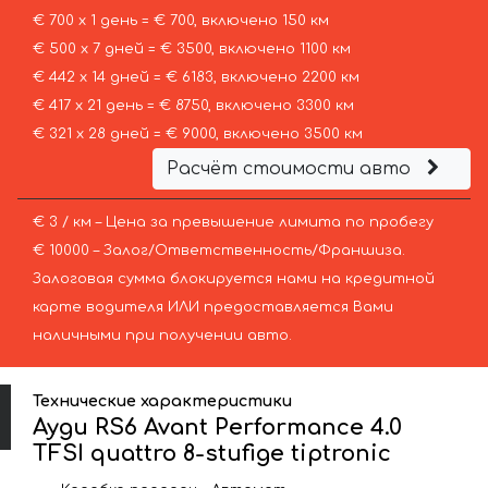
€ 700 х 1 день = € 700, включено 150 км
€ 500 х 7 дней = € 3500, включено 1100 км
€ 442 х 14 дней = € 6183, включено 2200 км
€ 417 х 21 день = € 8750, включено 3300 км
€ 321 х 28 дней = € 9000, включено 3500 км
Расчёт стоимости авто
€ 3 / км – Цена за превышение лимита по пробегу
€ 10000 – Залог/Ответственность/Франшиза.
Залоговая сумма блокируется нами на кредитной
карте водителя ИЛИ предоставляется Вами
наличными при получении авто.
Технические характеристики
Ауди RS6 Avant Performance 4.0
TFSI quattro 8-stufige tiptronic