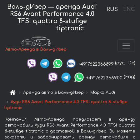
Валь-дИзер — аренда Audi
RUS
ENG
RS6 Avant Performance 4.0
TFSI quattro 8-stufige
tiptronic
Авто-Аренда в Валь-дИзер
(рус,
De)
+4917622366899
(Eng)
+4917622366900
Аренда авто в Валь-дИзер
Марка Audi
Ауди RS6 Avant Performance 4.0 TFSI quattro 8-stufige
tiptronic
Компания Авто-Аренда предлагает в аренду
автомобиль Ауди RS6 Avant Performance 4.0 TFSI quattro
8-stufige tiptronic с доставкой в Валь-дИзер. Вы можете
заказать и забронировать аренду автомобиля с