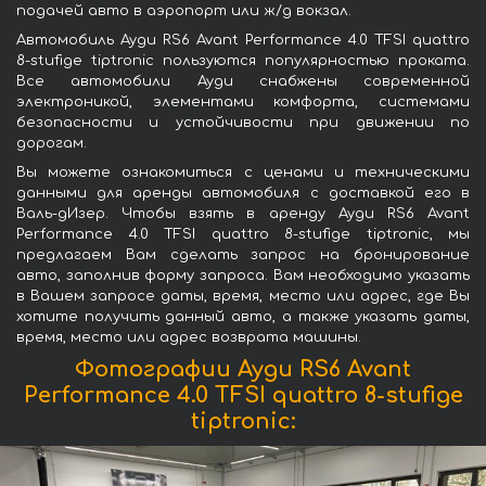
подачей авто в аэропорт или ж/д вокзал.
Автомобиль Ауди RS6 Avant Performance 4.0 TFSI quattro
8-stufige tiptronic пользуются популярностью проката.
Все автомобили Ауди снабжены современной
электроникой, элементами комфорта, системами
безопасности и устойчивости при движении по
дорогам.
Вы можете ознакомиться с ценами и техническими
данными для аренды автомобиля с доставкой его в
Валь-дИзер. Чтобы взять в аренду Ауди RS6 Avant
Performance 4.0 TFSI quattro 8-stufige tiptronic, мы
предлагаем Вам сделать запрос на бронирование
авто, заполнив форму запроса. Вам необходимо указать
в Вашем запросе даты, время, место или адрес, где Вы
хотите получить данный авто, а также указать даты,
время, место или адрес возврата машины.
Фотографии Ауди RS6 Avant
Performance 4.0 TFSI quattro 8-stufige
tiptronic: