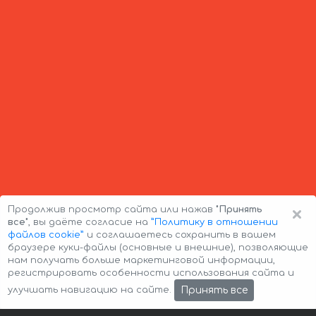
×
Продолжив просмотр сайта или нажав
"Принять
все"
, вы даёте согласие на
”Политику в отношении
файлов cookie”
и соглашаетесь сохранить в вашем
браузере куки-файлы (основные и внешние), позволяющие
нам получать больше маркетинговой информации,
регистрировать особенности использования сайта и
Авторские права © 2026 Авто-Аренда
Cookie Policy
Принять все
улучшать навигацию на сайте.