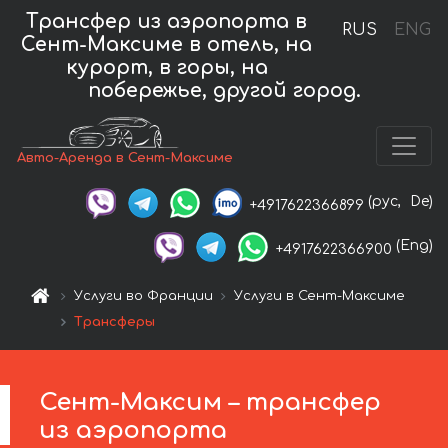
Трансфер из аэропорта в
RUS
ENG
Сент-Максиме в отель, на
курорт, в горы, на
побережье, другой город.
Авто-Аренда в Сент-Максиме
(рус,
De)
+4917622366899
(Eng)
+4917622366900
Услуги во Франции
Услуги в Сент-Максиме
Трансферы
Сент-Максим – трансфер
из аэропорта