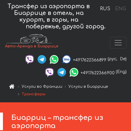
Трансфер из аэропорта в
RUS
ENG
Биаррице в отель, на
курорт, в горы, на
побережье, другой город.
Авто-Аренда в Биаррице
(рус,
De)
+4917622366899
(Eng)
+4917622366900
Услуги во Франции
Услуги в Биаррице
Трансферы
Биарриц – трансфер из
аэропорта