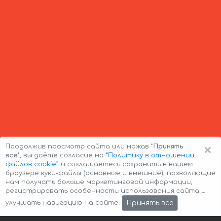
×
Продолжив просмотр сайта или нажав
"Принять
все"
, вы даёте согласие на
”Политику в отношении
файлов cookie”
и соглашаетесь сохранить в вашем
браузере куки-файлы (основные и внешние), позволяющие
нам получать больше маркетинговой информации,
регистрировать особенности использования сайта и
Авторские права © 2026 Авто-Аренда
Cookie Policy
Принять все
улучшать навигацию на сайте.