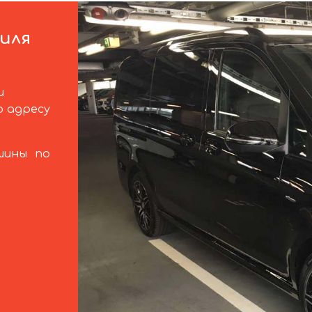
иля
и
 адресу
шины по