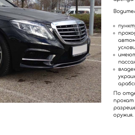
Водител
пункт
прохо
автом
услови
имеют
пасса
владею
украи
арабс
По отде
прокат
разреш
оружия.