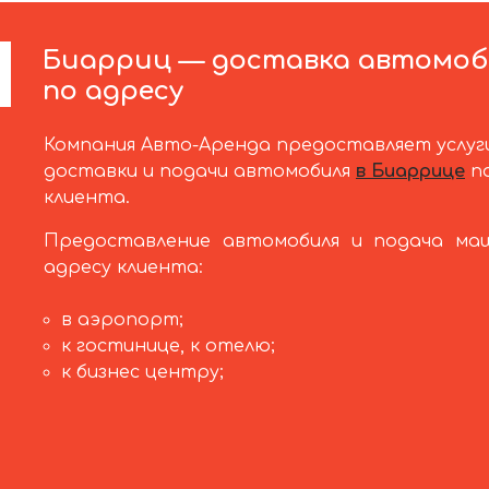
Биарриц — доставка автомоб
по адресу
Компания Авто-Аренда предоставляет услуг
доставки и подачи автомобиля
в Биаррице
по
клиента.
Предоставление автомобиля и подача ма
адресу клиента:
в аэропорт;
к гостинице, к отелю;
к бизнес центру;