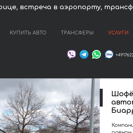
ице, встреча в аэропорту, трансфе
КУПИТЬ АВТО
ТРАНСФЕРЫ
УСЛУГИ
+491762
Шофё
авто
Биар
Компани
аренды