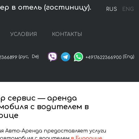
р в отель (гостиницу).
RUS
ENG
УСЛОВИЯ
КОНТАКТЫ
(рус,
De)
(Eng)
2366899
+4917622366900
р сервис — аренда
мобиля с водителем в
рице
я Авто-Аренда предоставляет услуги
 автомобиля с водителем
в Биаррице
.