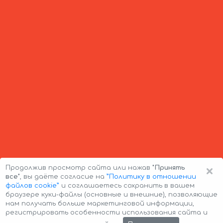
×
Продолжив просмотр сайта или нажав
"Принять
все"
, вы даёте согласие на
”Политику в отношении
файлов cookie”
и соглашаетесь сохранить в вашем
браузере куки-файлы (основные и внешние), позволяющие
нам получать больше маркетинговой информации,
регистрировать особенности использования сайта и
Авторские права © 2026 Авто-Аренда