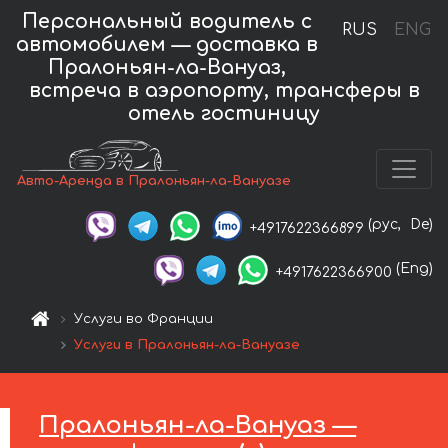
Персональный водитель с
RUS
ENG
автомобилем — доставка в
Пралоньян-ла-Вануаз,
встреча в аэропорту, трансферы в
отель гостиницу
Авто-Аренда в Пралоньян-ла-Вануазе
(рус,
De)
+4917622366899
(Eng)
+4917622366900
Услуги во Франции
Услуги в Пралоньян-ла-Вануазе
Пралоньян-ла-Вануаз —