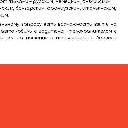
т языками – русским, немецким, английским,
нским, болгарским, французским, итальянским,
ким.
льному запросу есть возможность взять на
 автомобиль с водителем-телохранителем с
ением на ношение и использование боевого