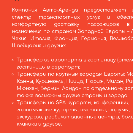
Компания Авто-Аренда предоставляет 
спектр транспортных услуг и обеспе
комфортную доставку пассажиров в
назначения по странам Западной Европы – 
Чехия, Италия, Франция, Германия, Великоб
Швейцария и другие:
Трансфер из аэропорта в гостиницу (отель
гостиницы в аэропорт;
Трансферы по крупным городам Европы: Мо
Канны, Куршевель, Ницца, Париж, Милан, Ри
Мюнхен, Берлин, Лондон по отдельному за
также возможны другие страны и города;
Трансферы на SPA-курорты, конференции,
горнолыжные курорты, выставки, форумы,
экскурсии, реабилитационные центры, бол
клиники и другое.