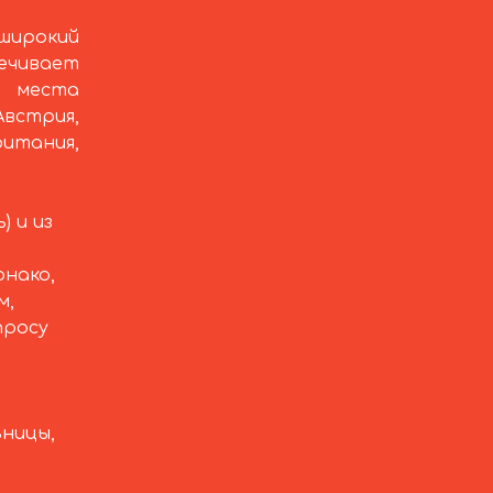
широкий
чивает
 места
Австрия,
ритания,
) и из
нако,
м,
просу
ьницы,