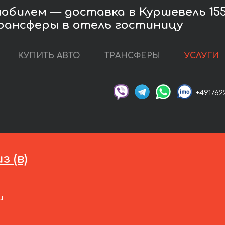
билем — доставка в Куршевель 155
рансферы в отель гостиницу
КУПИТЬ АВТО
ТРАНСФЕРЫ
УСЛУГИ
+491762
 (в)
и