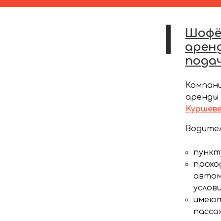
Шофёр
арен
пода
Компани
аренды 
Куршеве
Водител
пункт
прохо
автом
услови
имеют
пасса