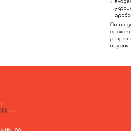
владею
украи
арабс
По отде
прокат
разреш
оружия.
и
550
и по
шины по