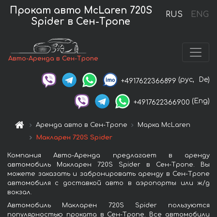
Прокат авто McLaren 720S
RUS
ENG
Spider в Сен-Тропе
Авто-Аренда в Сен-Тропе
(рус,
De)
+4917622366899
(Eng)
+4917622366900
Аренда авто в Сен-Тропе
Марка McLaren
Макларен 720S Spider
Компания Авто-Аренда предлагает в аренду
автомобиль Макларен 720S Spider в Сен-Тропе. Вы
можете заказать и забронировать аренду в Сен-Тропе
автомобиля с доставкой авто в аэропорты или ж/д
вокзал.
Автомобиль Макларен 720S Spider пользуются
популярностью проката в Сен-Тропе. Все автомобили