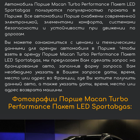
Автомобиль Порше Macan Turbo Performance Пакет LED
Sportabgas пользуются популярностью проката в
Париже. Все автомобили Порше снабжены современной
электроникой, элементами комфорта, системами
безопасности и устойчивости при движении по
дорогам.
Вы можете ознакомиться с ценами и техническими
данными для аренды автомобиля в Париже. Чтобы
взять в аренду Порше Macan Turbo Performance Пакет
LED Sportabgas, мы предлагаем Вам сделать запрос на
бронирование авто, заполнив форму запроса. Вам
необходимо указать в Вашем запросе даты, время,
место или адрес во Франции, где Вы хотите получить
данный авто, а также указать даты, время, место или
адрес возврата машины.
Фотографии Порше Macan Turbo
Performance Пакет LED Sportabgas: