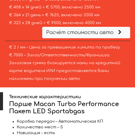
€ 408 х 14 дней = € 5700, включено 2500 км
€ 364 х 21 день = € 7625, включено 3300 км
€ 322 х 28 дней = € 9000, включено 4000 км
Расчёт стоимости авто
€ 2 / км – Цена за превышение лимита по пробегу
€ 7000 – Залог/Ответственность/Франшиза.
Залоговая сумма блокируется нами на кредитной
карте водителя ИЛИ предоставляется Вами
наличными при получении авто.
Технические характеристики
Порше Macan Turbo Performance
Пакет LED Sportabgas
Коробка передач – Автоматическая КП
Количество мест – 5
Навигация – есть