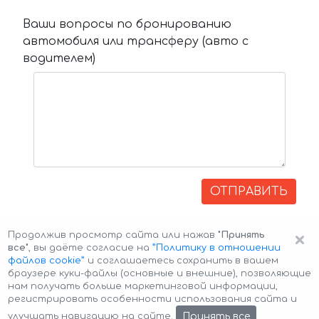
Ваши вопросы по бронированию
автомобиля или трансферу (авто с
водителем)
ОТПРАВИТЬ
×
Продолжив просмотр сайта или нажав
"Принять
все"
, вы даёте согласие на
”Политику в отношении
файлов cookie”
и соглашаетесь сохранить в вашем
браузере куки-файлы (основные и внешние), позволяющие
нам получать больше маркетинговой информации,
регистрировать особенности использования сайта и
Авторские права © 2026 Авто-Аренда
Cookie Policy
Принять все
улучшать навигацию на сайте.