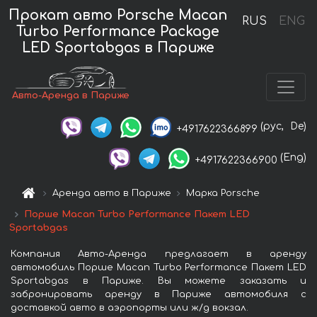
Прокат авто Porsche Macan
RUS
ENG
Turbo Performance Package
LED Sportabgas в Париже
Авто-Аренда в Париже
(рус,
De)
+4917622366899
(Eng)
+4917622366900
Аренда авто в Париже
Марка Porsche
Порше Macan Turbo Performance Пакет LED
Sportabgas
Компания Авто-Аренда предлагает в аренду
автомобиль Порше Macan Turbo Performance Пакет LED
Sportabgas в Париже. Вы можете заказать и
забронировать аренду в Париже автомобиля с
доставкой авто в аэропорты или ж/д вокзал.