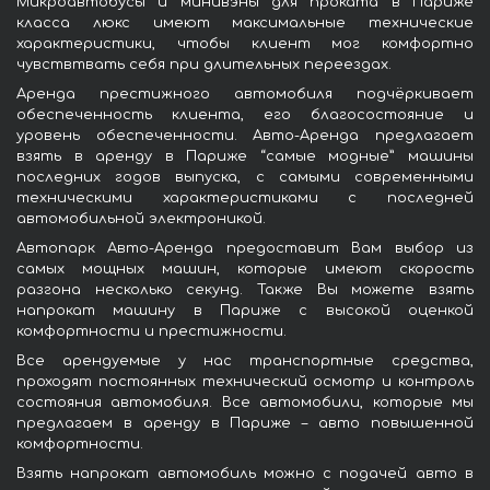
Микроавтобусы и минивэны для проката в Париже
класса люкс имеют максимальные технические
характеристики, чтобы клиент мог комфортно
чувствтвать себя при длительных переездах.
Аренда престижного автомобиля подчёркивает
обеспеченность клиента, его благосостояние и
уровень обеспеченности. Авто-Аренда предлагает
взять в аренду в Париже “самые модные” машины
последних годов выпуска, с самыми современными
техническими характеристиками с последней
автомобильной электроникой.
Автопарк Авто-Аренда предоставит Вам выбор из
самых мощных машин, которые имеют скорость
разгона несколько секунд. Также Вы можете взять
напрокат машину в Париже с высокой оценкой
комфортности и престижности.
Все арендуемые у нас транспортные средства,
проходят постоянных технический осмотр и контроль
состояния автомобиля. Все автомобили, которые мы
предлагаем в аренду в Париже – авто повышенной
комфортности.
Взять напрокат автомобиль можно с подачей авто в