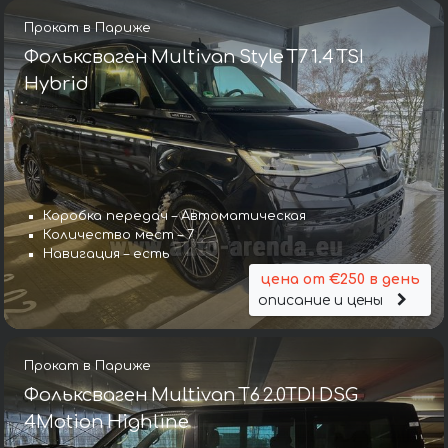
Прокат в Париже
Фольксваген Multivan Style T7 1.4 TSI
Hybrid
Коробка передач – Автоматическая
Количество мест – 7
Навигация – есть
цена от €250 в день
описание и цены
Прокат в Париже
Фольксваген Multivan T6 2.0TDI DSG
4Motion Highline