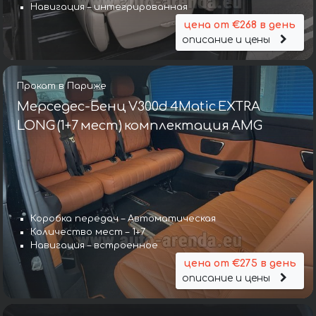
Навигация – интегрированная
цена от €268 в день
описание и цены
Прокат в Париже
Мерседес-Бенц V300d 4Matic EXTRA
LONG (1+7 мест) комплектация AMG
Коробка передач – Автоматическая
Количество мест – 1+7
Навигация – встроенное
цена от €275 в день
описание и цены