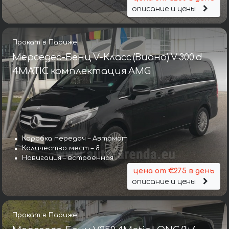
описание и цены
Прокат в Париже
Мерседес-Бенц V-Класс (Виано) V 300 d
4MATIC комплектация AMG
Коробка передач – Автомат
Количество мест – 8
Навигация – встроенная
цена от €275 в день
описание и цены
Прокат в Париже