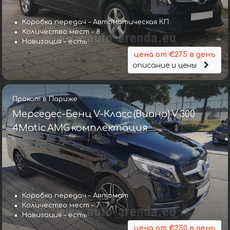
Коробка передач – Автоматическая КП
Количество мест – 8
Навигация – есть
цена от €275 в день
описание и цены
Прокат в Париже
Мерседес-Бенц V-Класс (Виано) V 300
4Matic AMG комплектация
Коробка передач – Автомат
Количество мест – 7
Навигация – есть
цена от €250 в день