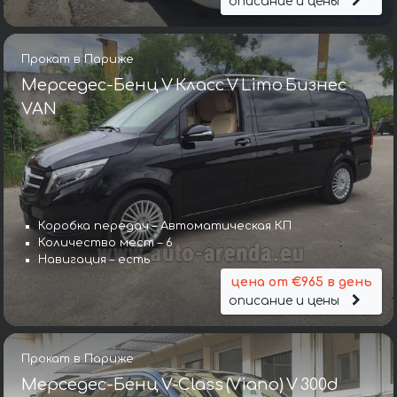
описание и цены
Прокат в Париже
Мерседес-Бенц V Класс V Limo Бизнес
VAN
Коробка передач – Автоматическая КП
Количество мест – 6
Навигация – есть
цена от €965 в день
описание и цены
Прокат в Париже
Мерседес-Бенц V-Class (Viano) V 300d