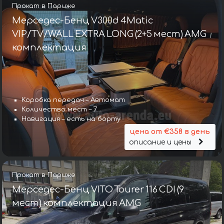
Прокат в Париже
Мерседес-Бенц V300d 4Matic
VIP/TV/WALL EXTRA LONG (2+5 мест) AMG
комплектация
Коробка передач – Автомат
Количество мест – 7
Навигация – есть на борту
цена от €358 в день
описание и цены
Прокат в Париже
Мерседес-Бенц VITO Tourer 116 CDI (9
мест) комплектация AMG