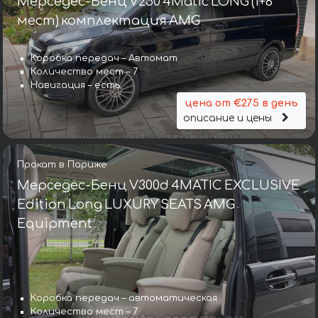
Мерседес-Бенц V250 4Matic LONG (1+6
мест) комплектация AMG
Коробка передач – Автомат
Количество мест – 7
Навигация – есть
цена от €275 в день
описание и цены
Прокат в Париже
Мерседес-Бенц V300d 4MATIC EXCLUSIVE
Edition Long LUXURY SEATS AMG
Equipment
Коробка передач – автоматическая
Количество мест – 7