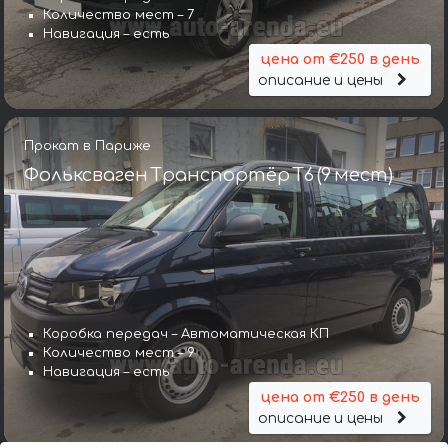
Количество мест – 7
Навигация – есть
цена от €250 в день
описание и цены
Прокат в Париже
Фольксваген Транспортёр T6 (9 мест)
Коробка передач – Автоматическая КП
Количество мест – 9
Навигация – есть
цена от €250 в день
описание и цены