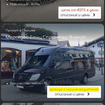
Навигация – есть
цена от €275 в день
описание и цены
Прокат в Париже
Мерседес-Бенц Спринтер 18 мест
Количество мест – 18
аренда с нашим водителем
описание и цены