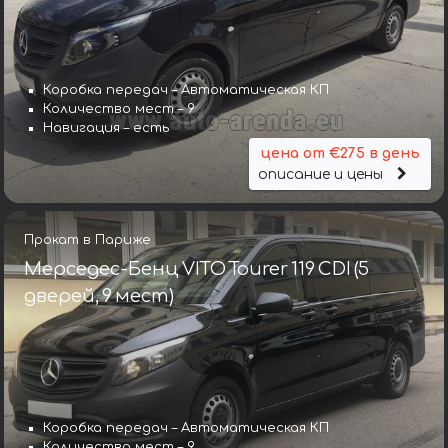
Коробка передач – Автоматическая КП
Количество мест – 9
Навигация – есть
цена от €275 в день
описание и цены
Прокат в Париже
Мерседес-Бенц VITO Tourer 119 CDI (5
дверей, 9 мест)
Коробка передач – Автоматическая КП
Количество мест – 9