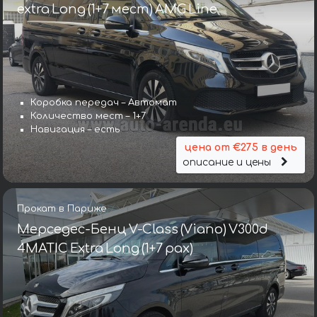
extra Long (1+7 мест) AMG Line
Коробка передач – Автомат
Количество мест – 1+7
Навигация – есть
цена от €275 в день
описание и цены
Прокат в Париже
Мерседес-Бенц V-Class (Viano) V300d
4MATIC Extra Long (1+7 pax)