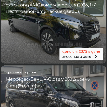
extra Long AMG комплектация (2025, 1+7
мест, автоматические двери)
цена от €275 в день
описание и цены
Прокат в Париже
Мерседес-Бенц V-Class V 250 Дизель
Long (8 мест)