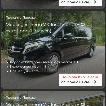
описание и цены
Прокат в Париже
Мерседес-Бенц V-Class (Viano) V300d
extra Long (1+7 мест)
Коробка передач – Автоматическая КП
Количество мест – 8
Навигация – есть
цена от €275 в день
описание и цены
Прокат в Париже
Мерседес-Бенц V-Class (Viano) V300d