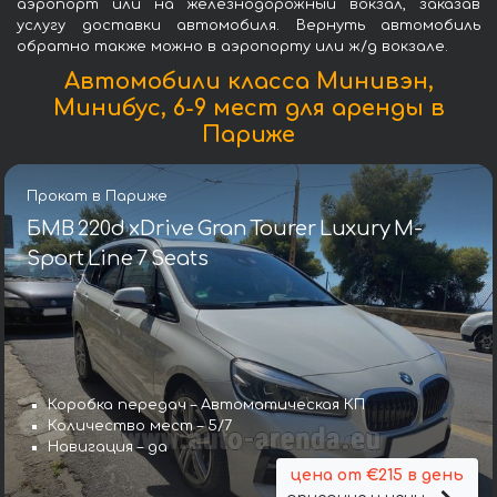
аэропорт или на железнодорожный вокзал, заказав
услугу доставки автомобиля. Вернуть автомобиль
обратно также можно в аэропорту или ж/д вокзале.
Автомобили класса Минивэн,
Минибус, 6-9 мест для аренды в
Париже
Прокат в Париже
БМВ 220d xDrive Gran Tourer Luxury M-
Sport Line 7 Seats
Коробка передач – Автоматическая КП
Количество мест – 5/7
Навигация – да
цена от €215 в день