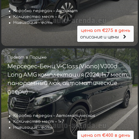
Коробка передач – Автомат
Количество мест – 8
Навигация – есть
цена от €275 в день
описание и цены
Прокат в Париже
Мерседес-Бенц V-Class (Viano) V300d
Long AMG комплектация (2024, 1+7 мест,
панорамный люк, автоматические
двери)
Коробка передач – Автоматическая
Количество мест – 1+7
Навигация – есть
цена от €400 в день