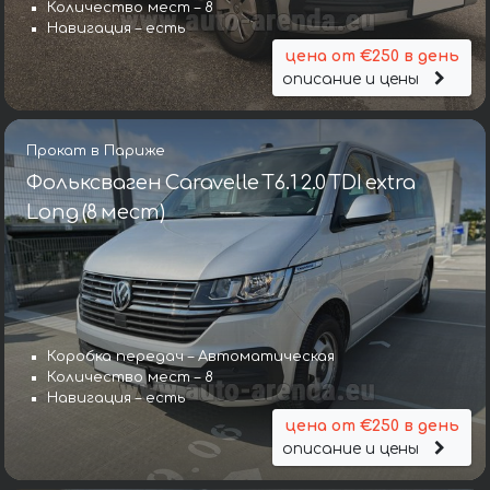
Количество мест – 8
Навигация – есть
цена от €250 в день
описание и цены
Прокат в Париже
Фольксваген Caravelle T6.1 2.0 TDI extra
Long (8 мест)
Коробка передач – Автоматическая
Количество мест – 8
Навигация – есть
цена от €250 в день
описание и цены