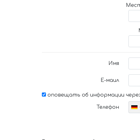
Мест
Имя
Е-маил
оповещать об информации через
Телефон