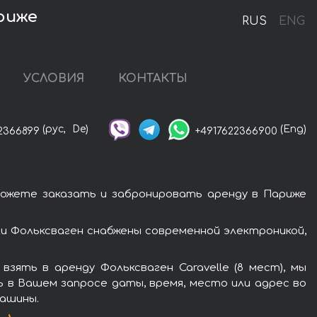
ариже
RUS
ENG
УСЛОВИЯ
КОНТАКТЫ
(рус,
De)
(Eng)
2366899
+4917622366900
 можете заказать и забронировать аренду в Париже
ли Фольксваген снабжены современной электроникой,
ять в аренду Фольксваген Caravelle (8 мест), мы
ь в Вашем запросе даты, время, место или адрес во
машины.