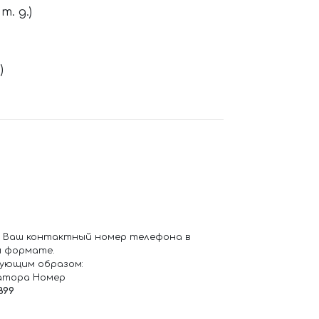
. д.)
)
 Ваш контактный номер телефона в
 формате.
ующим образом:
атора Номер
899