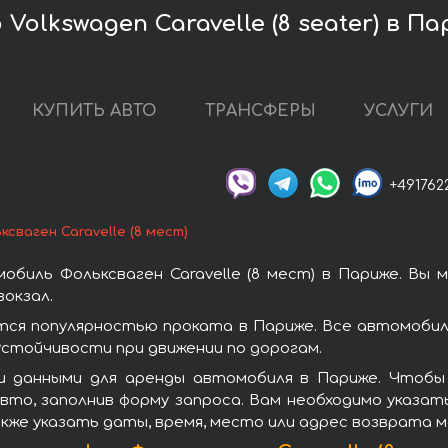
Volkswagen Caravelle (8 seater) в П
КУПИТЬ АВТО
ТРАНСФЕРЫ
УСЛУГИ
+491762
ксваген Caravelle (8 мест)
биль Фольксваген Caravelle (8 мест) в Париже. Вы
окзал.
ются популярностью проката в Париже. Все автомоби
стойчивости при движении по дорогам.
 данными для аренды автомобиля в Париже. Чтобы вз
то, заполнив форму запроса. Вам необходимо указат
кже указать даты, время, место или адрес возврата 