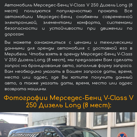
Автомобиль Мерседес-Бенц V-Class V 250 Дизель Long (8
мест) пользуются популярностью проката. Все
автомобили Мерседес-Бенц снабжены современной
электроникой, элементами комфорта, системами
безопасности и устойчивости при движении по
дорогам.
Вы можете ознакомиться с ценами и техническими
данными для аренды автомобиля с доставкой его в
Мерибель. Чтобы взять в аренду Мерседес-Бенц V-Class
V 250 Дизель Long (8 мест), мы предлагаем Вам сделать
запрос на бронирование авто, заполнив форму запроса.
Вам необходимо указать в Вашем запросе даты, время,
место или адрес, где Вы хотите получить данный
авто, а также указать даты, время, место или адрес
возврата машины.
Фотографии Мерседес-Бенц V-Class V
250 Дизель Long (8 мест):