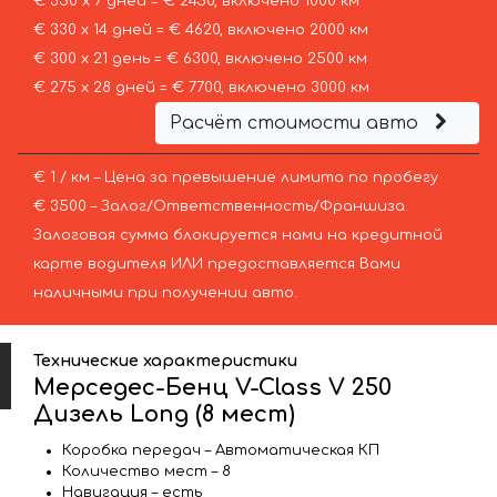
€ 350 х 7 дней = € 2450, включено 1000 км
€ 330 х 14 дней = € 4620, включено 2000 км
€ 300 х 21 день = € 6300, включено 2500 км
€ 275 х 28 дней = € 7700, включено 3000 км
Расчёт стоимости авто
€ 1 / км – Цена за превышение лимита по пробегу
€ 3500 – Залог/Ответственность/Франшиза.
Залоговая сумма блокируется нами на кредитной
карте водителя ИЛИ предоставляется Вами
наличными при получении авто.
Технические характеристики
Мерседес-Бенц V-Class V 250
Дизель Long (8 мест)
Коробка передач – Автоматическая КП
Количество мест – 8
Навигация – есть