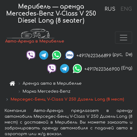
Мерибель — аренда
RUS
ENG
Mercedes-Benz V-Class V 250
Diesel Long (8 seater)
Авто-Аренда в Мерибелье
(рус,
De)
+4917622366899
(Eng)
+4917622366900
Аренда авто в Мерибелье
Марка Mercedes-Benz
Мерседес-Бенц V-Class V 250 Дизель Long (8 мест)
Компания Авто-Аренда предлагает в аренду
автомобиль Мерседес-Бенц V-Class V 250 Дизель Long (8
мест) с доставкой в Мерибель. Вы можете заказать и
забронировать аренду автомобиля с подачей авто в
аэропорт или ж/д вокзал.