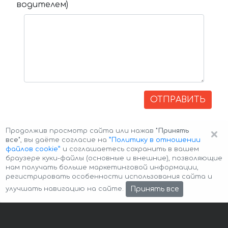
водителем)
ОТПРАВИТЬ
×
Продолжив просмотр сайта или нажав
"Принять
все"
, вы даёте согласие на
”Политику в отношении
файлов cookie”
и соглашаетесь сохранить в вашем
браузере куки-файлы (основные и внешние), позволяющие
нам получать больше маркетинговой информации,
регистрировать особенности использования сайта и
Авторские права © 2026 Авто-Аренда
Cookie Policy
Принять все
улучшать навигацию на сайте.
Политика конфиденциальности