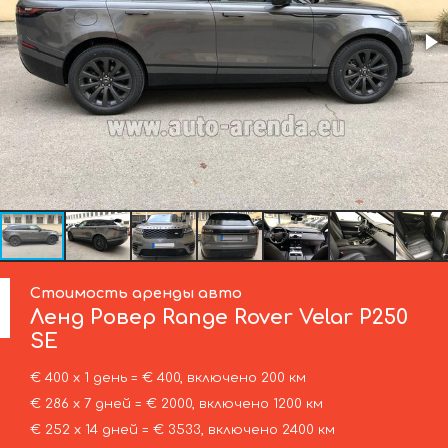
Стоимость аренды авто
Ленд Ровер
Range Rover Velar P250
SE
€ 400 х 1 день = € 400, включено 200 км
€ 286 х 7 дней = € 2000, включено 1200 км
€ 252 х 14 дней = € 3533, включено 2400 км