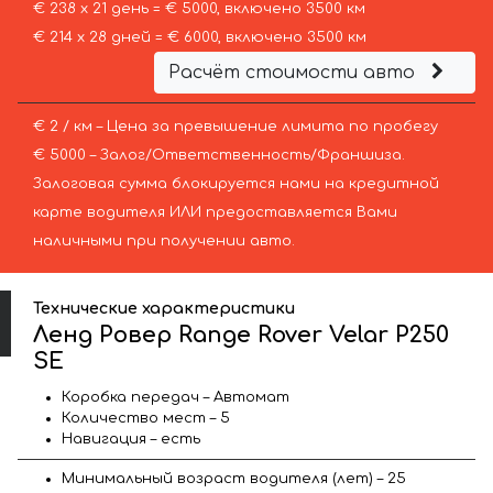
€ 238 х 21 день = € 5000, включено 3500 км
€ 214 х 28 дней = € 6000, включено 3500 км
Расчёт стоимости авто
€ 2 / км – Цена за превышение лимита по пробегу
€ 5000 – Залог/Ответственность/Франшиза.
Залоговая сумма блокируется нами на кредитной
карте водителя ИЛИ предоставляется Вами
наличными при получении авто.
Технические характеристики
Ленд Ровер Range Rover Velar P250
SE
Коробка передач – Автомат
Количество мест – 5
Навигация – есть
Минимальный возраст водителя (лет) – 25