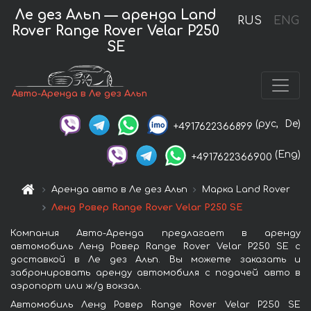
Ле дез Альп — аренда Land
RUS
ENG
Rover Range Rover Velar P250
SE
Авто-Аренда в Ле дез Альп
(рус,
De)
+4917622366899
(Eng)
+4917622366900
Аренда авто в Ле дез Альп
Марка Land Rover
Ленд Ровер Range Rover Velar P250 SE
Компания Авто-Аренда предлагает в аренду
автомобиль Ленд Ровер Range Rover Velar P250 SE с
доставкой в Ле дез Альп. Вы можете заказать и
забронировать аренду автомобиля с подачей авто в
аэропорт или ж/д вокзал.
Автомобиль Ленд Ровер Range Rover Velar P250 SE