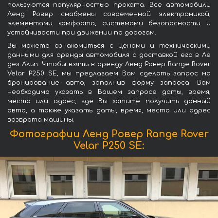
пользуются популярностью проката. Все автомобили
Ленд Ровер снабжены современной электроникой,
элементами комфорта, системами безопасности и
устойчивости при движении по дорогам.
Вы можете ознакомиться с ценами и техническими
данными для аренды автомобиля с доставкой его в Ле
дез Альп. Чтобы взять в аренду Ленд Ровер Range Rover
Velar P250 SE, мы предлагаем Вам сделать запрос на
бронирование авто, заполнив форму запроса. Вам
необходимо указать в Вашем запросе даты, время,
место или адрес, где Вы хотите получить данный
авто, а также указать даты, время, место или адрес
возврата машины.
Фотографии Ленд Ровер Range Rover
Velar P250 SE: