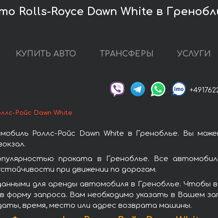
о Rolls-Royce Dawn White в Гренобл
КУПИТЬ АВТО
ТРАНСФЕРЫ
УСЛУГИ
+491762
ллс-Ройс Dawn White
обиль Роллс-Ройс Dawn White в Греноблье. Вы мож
окзал.
опулярностью проката в Греноблье. Все автомобили
стойчивости при движении по дорогам.
анными для аренды автомобиля в Греноблье. Чтобы вз
в форму запроса. Вам необходимо указать в Вашем зап
даты, время, место или адрес возврата машины.