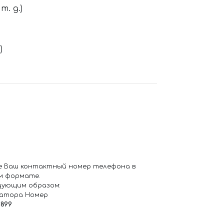
. д.)
)
е Ваш контактный номер телефона в
м формате.
дующим образом:
ратора Номер
6899