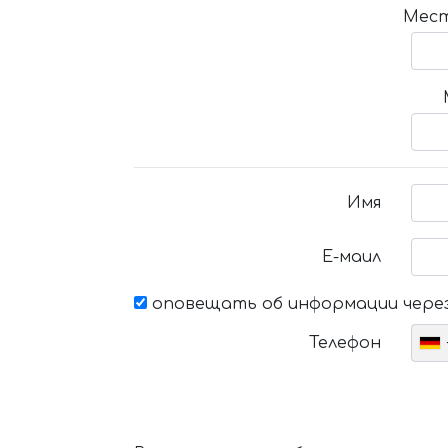
Мест
Имя
Е-маил
оповещать об информации через
Телефон