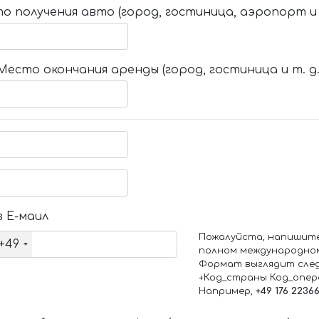
о получения авто (город, гостиница, аэропорт и т
Место окончания аренды (город, гостиница и т. д.
 Е-маил
Пожалуйста, напишит
+49
полном международно
Формат выглядит сле
+Код_страны Код_опе
Например,
+49 176 2236