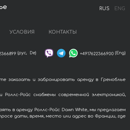
ье
RUS
ENG
УСЛОВИЯ
КОНТАКТЫ
(рус,
De)
(Eng)
2366899
+4917622366900
ете заказать и забронировать аренду в Греноблье
 Роллс-Ройс снабжены современной электроникой,
ять в аренду Роллс-Ройс Dawn White, мы предлагаем
росе даты, время, место или адрес во Франции, где