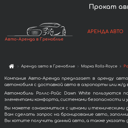
Прокат авт
АРЕНДА АВТО
Авто-Аренда в Греноблье
Аренда авто в Греноблье
Марка Rolls-Royce
Ро
Компания Авто-Аренда предлагает в аренду автом
автомобиля с доставкой авто в аэропорты или ж/д в
Автомобиль Роллс-Ройс Dawn White пользуются п
элементами комфорта, системами безопасности и у
Вы можете ознакомиться с ценами и техническими д
Вам сделать запрос на бронирование авто, заполни
Вы хотите получить данный авто, а также указать 