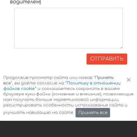
водителем)
ОТПРАВИТЬ
×
Продолжив просмотр сайта или нажав
"Принять
все"
, вы даёте согласие на
”Политику в отношении
файлов cookie”
и соглашаетесь сохранить в вашем
браузере куки-файлы (основные и внешние), позволяющие
нам получать больше маркетинговой информации,
регистрировать особенности использования сайта и
Авторские права © 2026 Авто-Аренда
Cookie Policy
Принять все
улучшать навигацию на сайте.
Политика конфиденциальности