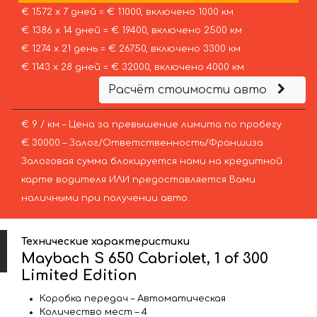
€ 1572 х 7 дней = € 11000, включено 1000 км
€ 1386 х 14 дней = € 19400, включено 2500 км
€ 1274 х 21 день = € 26750, включено 3300 км
€ 1143 х 28 дней = € 32000, включено 4000 км
Расчёт стоимости авто
€ 9 / км – Цена за превышение лимита по пробегу
€ 30000 – Залог/Ответственность/Франшиза.
Залоговая сумма блокируется нами на кредитной
карте водителя ИЛИ предоставляется Вами
наличными при получении авто.
Технические характеристики
Maybach S 650 Cabriolet, 1 of 300
Limited Edition
Коробка передач – Автоматическая
Количество мест – 4