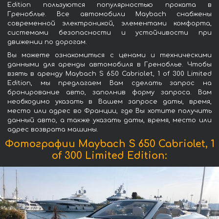
Edition пользуются популярностью проката в
Греноблье. Все автомобили Maybach снабжены
современной электроникой, элементами комфорта,
системами безопасности и устойчивости при
движении по дорогам.
Вы можете ознакомиться с ценами и техническими
данными для аренды автомобиля в Греноблье. Чтобы
взять в аренду Maybach S 650 Cabriolet, 1 of 300 Limited
Edition, мы предлагаем Вам сделать запрос на
бронирование авто, заполнив форму запроса. Вам
необходимо указать в Вашем запросе даты, время,
место или адрес во Франции, где Вы хотите получить
данный авто, а также указать даты, время, место или
адрес возврата машины.
Фотографии Maybach S 650 Cabriolet, 1
of 300 Limited Edition: