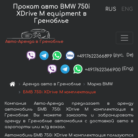
Прокат авто BMW 750i
RUS
ENG
XDrive M equipment в
Греноблье
Авто-Аренда в Греноблье
(рус,
De)
+4917622366899
(Eng)
+4917622366900
Аренда авто в Греноблье
Марка BMW
БМВ 750i XDrive M комплектация
Компания Авто-Аренда предлагает в аренду
автомобиль БМВ 750i XDrive M комплектация в
Греноблье. Вы можете заказать и забронировать
аренду в Греноблье автомобиля с доставкой авто в
аэропорты или ж/д вокзал.
Автомобиль БМВ 750i XDrive M комплектация пользуются