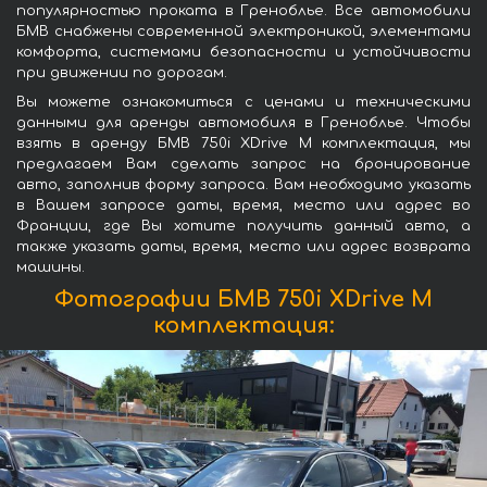
популярностью проката в Греноблье. Все автомобили
БМВ снабжены современной электроникой, элементами
комфорта, системами безопасности и устойчивости
при движении по дорогам.
Вы можете ознакомиться с ценами и техническими
данными для аренды автомобиля в Греноблье. Чтобы
взять в аренду БМВ 750i XDrive M комплектация, мы
предлагаем Вам сделать запрос на бронирование
авто, заполнив форму запроса. Вам необходимо указать
в Вашем запросе даты, время, место или адрес во
Франции, где Вы хотите получить данный авто, а
также указать даты, время, место или адрес возврата
машины.
Фотографии БМВ 750i XDrive M
комплектация: