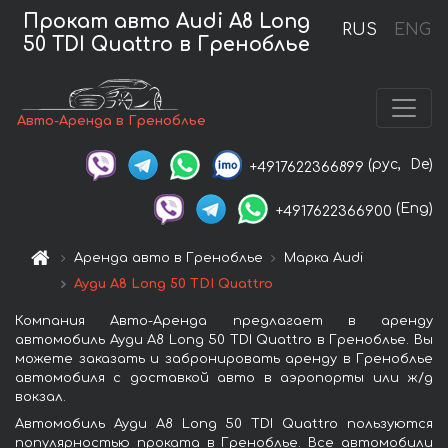
Прокат авто Audi A8 Long
RUS
ENG
50 TDI Quattro в Греноблье
Авто-Аренда в Греноблье
(рус,
De)
+4917622366899
(Eng)
+4917622366900
Аренда авто в Греноблье
Марка Audi
Ауди A8 Long 50 TDI Quattro
Компания Авто-Аренда предлагает в аренду
автомобиль Ауди A8 Long 50 TDI Quattro в Греноблье. Вы
можете заказать и забронировать аренду в Греноблье
автомобиля с доставкой авто в аэропорты или ж/д
вокзал.
Автомобиль Ауди A8 Long 50 TDI Quattro пользуются
популярностью проката в Греноблье. Все автомобили