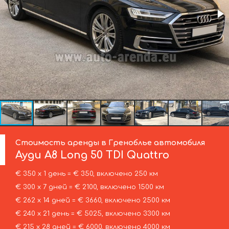
Стоимость аренды в Греноблье автомобиля
Ауди
A8 Long 50 TDI Quattro
€ 350 х 1 день = € 350, включено 250 км
€ 300 х 7 дней = € 2100, включено 1500 км
€ 262 х 14 дней = € 3660, включено 2500 км
€ 240 х 21 день = € 5025, включено 3300 км
€ 215 х 28 дней = € 6000, включено 4000 км