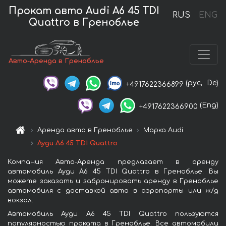
Прокат авто Audi A6 45 TDI
RUS
ENG
Quattro в Греноблье
Авто-Аренда в Греноблье
(рус,
De)
+4917622366899
(Eng)
+4917622366900
Аренда авто в Греноблье
Марка Audi
Ауди A6 45 TDI Quattro
Компания Авто-Аренда предлагает в аренду
автомобиль Ауди A6 45 TDI Quattro в Греноблье. Вы
можете заказать и забронировать аренду в Греноблье
автомобиля с доставкой авто в аэропорты или ж/д
вокзал.
Автомобиль Ауди A6 45 TDI Quattro пользуются
популярностью проката в Греноблье. Все автомобили