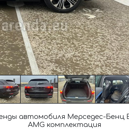
нды автомобиля Мерседес-Бенц E 
AMG комплектация