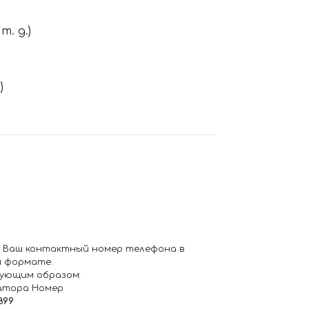
. д.)
)
 Ваш контактный номер телефона в
 формате.
ующим образом:
атора Номер
899