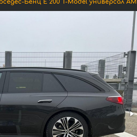
седес-Бенц E 200 T-Model универсал AM