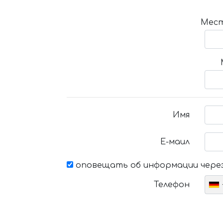
Мест
Имя
Е-маил
оповещать об информации через
Телефон