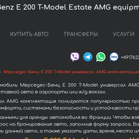
nz E 200 T-Model Estate AMG equip
КУПИТЬ АВТО
ТРАНСФЕРЫ
УСЛУГИ
+491762
Мерседес-Бенц E 200 T-Model универсал AMG комплектаци
мобиль Мерседес-Бенц E 200 T-Model универсал AMG
тавкой авто в аэропорты или ж/д вокзал.
сал AMG комплектация пользуются популярностью пр
омфорта, системами безопасности и устойчивости при
анными для аренды автомобиля во Франции. Чтобы взя
ос на бронирование авто, заполнив форму запроса. Ва
ь данный авто, а также указать даты, время, место и