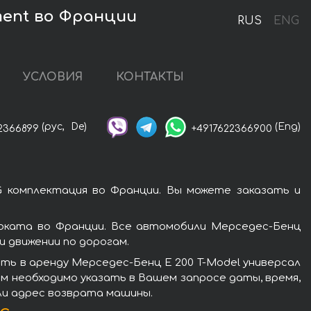
ment во Франции
RUS
ENG
УСЛОВИЯ
КОНТАКТЫ
(рус,
De)
(Eng)
2366899
+4917622366900
я
 комплектация во Франции. Вы можете заказать и
оката во Франции. Все автомобили Мерседес-Бенц
 движении по дорогам.
ть в аренду Мерседес-Бенц E 200 T-Model универсал
м необходимо указать в Вашем запросе даты, время,
ли адрес возврата машины.