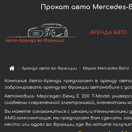
Прокат авто Mercedes-Be
АРЕНДА АВТО
Авто-Аренда во Франции
Аренда авто во Франции
Марка Mercedes-Benz
Компания Авто-Аренда предлагает в аренду авто
забронировать аренду во Франции автомобиля с дос
Автомобиль Мерседес-Бенц E 200 T-Model универ
снабжены современной электроникой, элементами к
Вы можете ознакомиться с ценами и техническими д
AMG комплектация, мы предлагаем Вам сделать запр
место или адрес во Франции, где Вы хотите получит