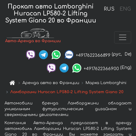
Прокат авто Lamborghini
RUS
ENG
Huracan LP580-2 Lifting
System Giano 20 во Франции
Авто-Аренда во Франции
(рус,
De)
+4917622366899
(Eng)
+4917622366900
Аренда авто во Франции
Марка Lamborghini
Ламборгини Huracan LP580-2 Lifting System Giano 20
Автомобили бренда Ламборджини обладают
уникальным футуристическим дизайном и
сверхмощными двигателями.
Компания Авто-Аренда предлагает в аренду
автомобиль Ламборгини Huracan LP580-2 Lifting System
Giano 20 во Франции. Вы можете заказать и