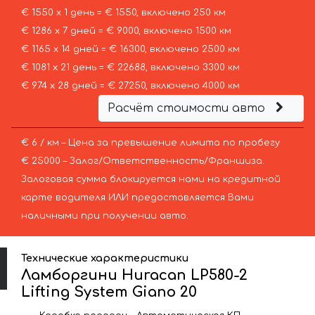
€ 1550 х 1 день = € 1550, включено 250 км
€ 1286 х 7 дней = € 9000, включено 1500 км
€ 1165 х 14 дней = € 16300, включено 2500 км
€ 1081 х 21 день = € 22688, включено 3300 км
€ 974 х 28 дней = € 27250, включено 4000 км
Расчёт стоимости авто
€ 6 / км – Цена за превышение лимита по пробегу
€ 25000 – Залог/Ответственность/Франшиза.
Залоговая сумма блокируется нами на кредитной
карте водителя ИЛИ предоставляется Вами
наличными при получении авто.
Технические характеристики
Ламборгини Huracan LP580-2
Lifting System Giano 20