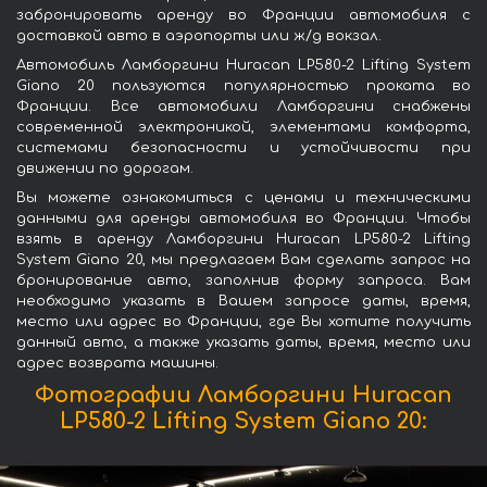
забронировать аренду во Франции автомобиля с
доставкой авто в аэропорты или ж/д вокзал.
Автомобиль Ламборгини Huracan LP580-2 Lifting System
Giano 20 пользуются популярностью проката во
Франции. Все автомобили Ламборгини снабжены
современной электроникой, элементами комфорта,
системами безопасности и устойчивости при
движении по дорогам.
Вы можете ознакомиться с ценами и техническими
данными для аренды автомобиля во Франции. Чтобы
взять в аренду Ламборгини Huracan LP580-2 Lifting
System Giano 20, мы предлагаем Вам сделать запрос на
бронирование авто, заполнив форму запроса. Вам
необходимо указать в Вашем запросе даты, время,
место или адрес во Франции, где Вы хотите получить
данный авто, а также указать даты, время, место или
адрес возврата машины.
Фотографии Ламборгини Huracan
LP580-2 Lifting System Giano 20: