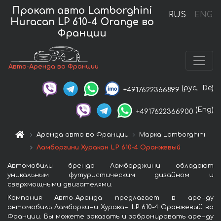
Прокат авто Lamborghini
RUS
ENG
Huracan LP 610-4 Orange во
Франции
Авто-Аренда во Франции
(рус,
De)
+4917622366899
(Eng)
+4917622366900
Аренда авто во Франции
Марка Lamborghini
Ламборгини Хуракан LP 610-4 Оранжевый
Автомобили бренда Ламборджини обладают
уникальным футуристическим дизайном и
сверхмощными двигателями.
Компания Авто-Аренда предлагает в аренду
автомобиль Ламборгини Хуракан LP 610-4 Оранжевый во
Франции. Вы можете заказать и забронировать аренду