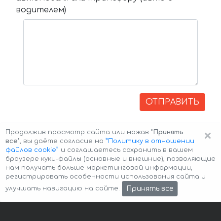
водителем)
ОТПРАВИТЬ
×
Продолжив просмотр сайта или нажав
"Принять
все"
, вы даёте согласие на
”Политику в отношении
файлов cookie”
и соглашаетесь сохранить в вашем
браузере куки-файлы (основные и внешние), позволяющие
нам получать больше маркетинговой информации,
регистрировать особенности использования сайта и
Авторские права © 2026 Авто-Аренда
Cookie Policy
Принять все
улучшать навигацию на сайте.
Политика конфиденциальности