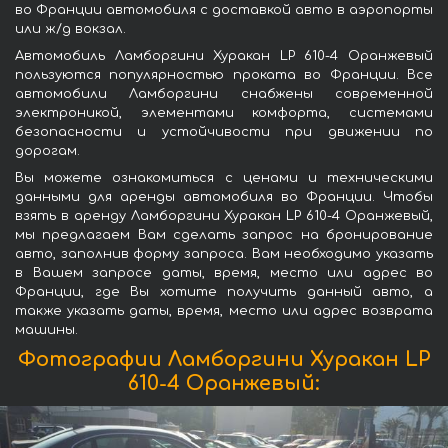
во Франции автомобиля с доставкой авто в аэропорты
или ж/д вокзал.
Автомобиль Ламборгини Хуракан LP 610-4 Оранжевый
пользуются популярностью проката во Франции. Все
автомобили Ламборгини снабжены современной
электроникой, элементами комфорта, системами
безопасности и устойчивости при движении по
дорогам.
Вы можете ознакомиться с ценами и техническими
данными для аренды автомобиля во Франции. Чтобы
взять в аренду Ламборгини Хуракан LP 610-4 Оранжевый,
мы предлагаем Вам сделать запрос на бронирование
авто, заполнив форму запроса. Вам необходимо указать
в Вашем запросе даты, время, место или адрес во
Франции, где Вы хотите получить данный авто, а
также указать даты, время, место или адрес возврата
машины.
Фотографии Ламборгини Хуракан LP
610-4 Оранжевый: