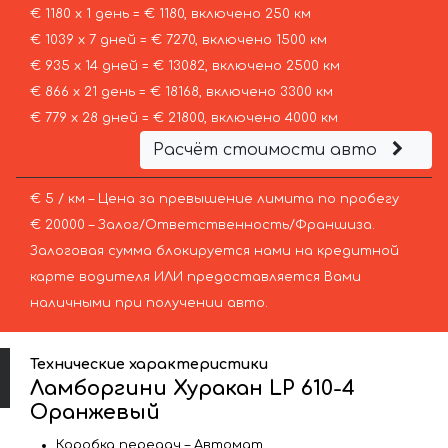
€ 1180 х 1 день = € 1180, включено 250 км
€ 1039 х 7 дней = € 7270, включено 1500 км
€ 935 х 14 дней = € 13082, включено 2500 км
€ 866 х 21 день = € 18168, включено 3300 км
€ 779 х 28 дней = € 21800, включено 4000 км
Расчёт стоимости авто
€ 5 / км – Цена за превышение лимита по пробегу
€ 20000 – Залог/Ответственность/Франшиза.
Залоговая сумма блокируется нами на кредитной
карте водителя ИЛИ предоставляется Вами
наличными при получении авто.
Технические характеристики
Ламборгини Хуракан LP 610-4
Оранжевый
Коробка передач – Автомат