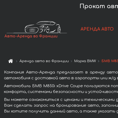
Прокат авт
АРЕНДА АВТО
Авто-Аренда во Франции
Аренда авто во Франции
Марка BMW
БМВ M85
Компания Авто-Аренда предлагает в аренду авто
автомобиля с доставкой авто в аэропорты или ж/д в
Автомобиль БМВ M850i xDrive Coupe пользуются по
комфорта, системами безопасности и устойчивости 
Вы можете ознакомиться с ценами и техническими д
Вам сделать запрос на бронирование авто, заполни
Вы хотите получить данный авто, а также указать 