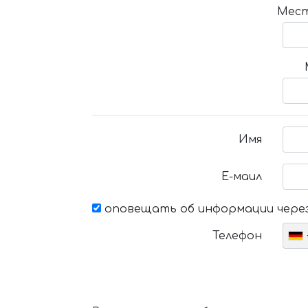
Мест
Имя
Е-маил
оповещать об информации через
Телефон