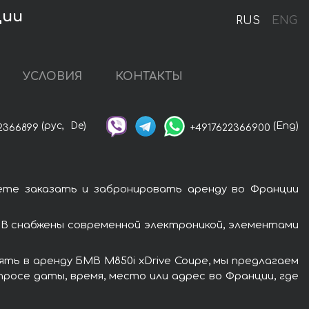
ции
RUS
ENG
УСЛОВИЯ
КОНТАКТЫ
(рус,
De)
(Eng)
2366899
+4917622366900
ете заказать и забронировать аренду во Франции
МВ снабжены современной электроникой, элементами
ть в аренду БМВ M850i xDrive Coupe, мы предлагаем
росе даты, время, место или адрес во Франции, где