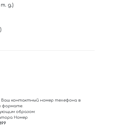
. д.)
)
 Ваш контактный номер телефона в
 формате.
ующим образом:
атора Номер
899