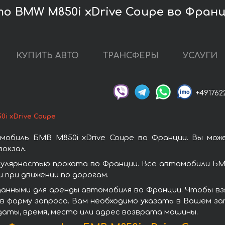
о BMW M850i xDrive Coupe во Фран
КУПИТЬ АВТО
ТРАНСФЕРЫ
УСЛУГИ
+491762
0i xDrive Coupe
мобиль БМВ M850i xDrive Coupe во Франции. Вы мож
окзал.
пулярностью проката во Франции. Все автомобили Б
при движении по дорогам.
анными для аренды автомобиля во Франции. Чтобы взя
в форму запроса. Вам необходимо указать в Вашем зап
даты, время, место или адрес возврата машины.