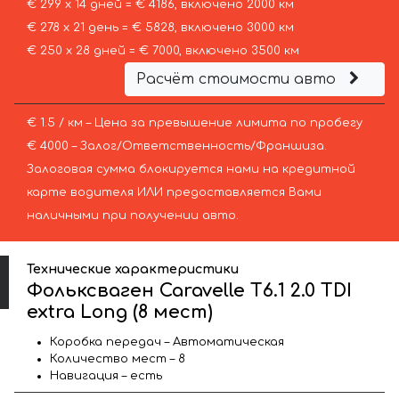
€ 299 х 14 дней = € 4186, включено 2000 км
€ 278 х 21 день = € 5828, включено 3000 км
€ 250 х 28 дней = € 7000, включено 3500 км
Расчёт стоимости авто
€ 1.5 / км – Цена за превышение лимита по пробегу
€ 4000 – Залог/Ответственность/Франшиза.
Залоговая сумма блокируется нами на кредитной
карте водителя ИЛИ предоставляется Вами
наличными при получении авто.
Технические характеристики
Фольксваген Caravelle T6.1 2.0 TDI
extra Long (8 мест)
Коробка передач – Автоматическая
Количество мест – 8
Навигация – есть