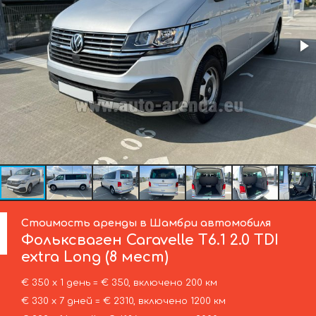
Стоимость аренды в Шамбри автомобиля
Фольксваген
Caravelle T6.1 2.0 TDI
extra Long (8 мест)
€ 350 х 1 день = € 350, включено 200 км
€ 330 х 7 дней = € 2310, включено 1200 км