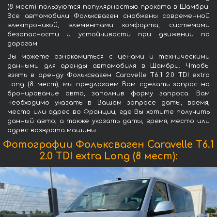
(8 мест) пользуются популярностью проката в Шамбри.
Все автомобили Фольксваген снабжены современной
электроникой, элементами комфорта, системами
безопасности и устойчивости при движении по
дорогам.
Вы можете ознакомиться с ценами и техническими
данными для аренды автомобиля в Шамбри. Чтобы
взять в аренду Фольксваген Caravelle T6.1 2.0 TDI extra
Long (8 мест), мы предлагаем Вам сделать запрос на
бронирование авто, заполнив форму запроса. Вам
необходимо указать в Вашем запросе даты, время,
место или адрес во Франции, где Вы хотите получить
данный авто, а также указать даты, время, место или
адрес возврата машины.
Фотографии Фольксваген Caravelle T6.1
2.0 TDI extra Long (8 мест):