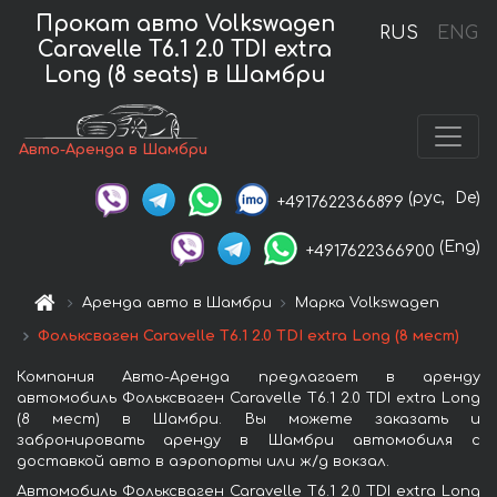
Прокат авто Volkswagen
RUS
ENG
Caravelle T6.1 2.0 TDI extra
Long (8 seats) в Шамбри
Авто-Аренда в Шамбри
(рус,
De)
+4917622366899
(Eng)
+4917622366900
Аренда авто в Шамбри
Марка Volkswagen
Фольксваген Caravelle T6.1 2.0 TDI extra Long (8 мест)
Компания Авто-Аренда предлагает в аренду
автомобиль Фольксваген Caravelle T6.1 2.0 TDI extra Long
(8 мест) в Шамбри. Вы можете заказать и
забронировать аренду в Шамбри автомобиля с
доставкой авто в аэропорты или ж/д вокзал.
Автомобиль Фольксваген Caravelle T6.1 2.0 TDI extra Long