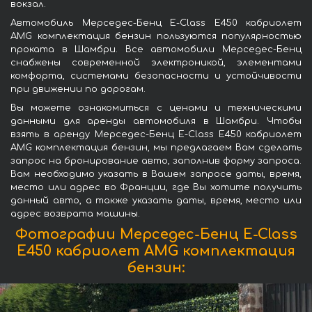
вокзал.
Автомобиль Мерседес-Бенц E-Class E450 кабриолет
AMG комплектация бензин пользуются популярностью
проката в Шамбри. Все автомобили Мерседес-Бенц
снабжены современной электроникой, элементами
комфорта, системами безопасности и устойчивости
при движении по дорогам.
Вы можете ознакомиться с ценами и техническими
данными для аренды автомобиля в Шамбри. Чтобы
взять в аренду Мерседес-Бенц E-Class E450 кабриолет
AMG комплектация бензин, мы предлагаем Вам сделать
запрос на бронирование авто, заполнив форму запроса.
Вам необходимо указать в Вашем запросе даты, время,
место или адрес во Франции, где Вы хотите получить
данный авто, а также указать даты, время, место или
адрес возврата машины.
Фотографии Мерседес-Бенц E-Class
E450 кабриолет AMG комплектация
бензин: