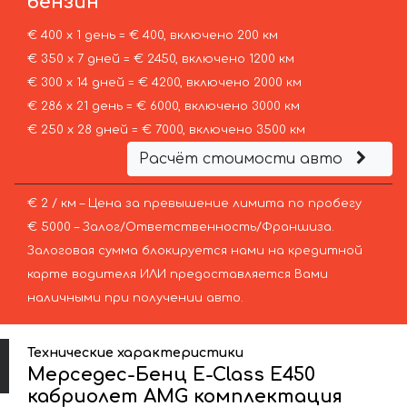
бензин
€ 400 х 1 день = € 400, включено 200 км
€ 350 х 7 дней = € 2450, включено 1200 км
€ 300 х 14 дней = € 4200, включено 2000 км
€ 286 х 21 день = € 6000, включено 3000 км
€ 250 х 28 дней = € 7000, включено 3500 км
Расчёт стоимости авто
€ 2 / км – Цена за превышение лимита по пробегу
€ 5000 – Залог/Ответственность/Франшиза.
Залоговая сумма блокируется нами на кредитной
карте водителя ИЛИ предоставляется Вами
наличными при получении авто.
Технические характеристики
Мерседес-Бенц E-Class E450
кабриолет AMG комплектация