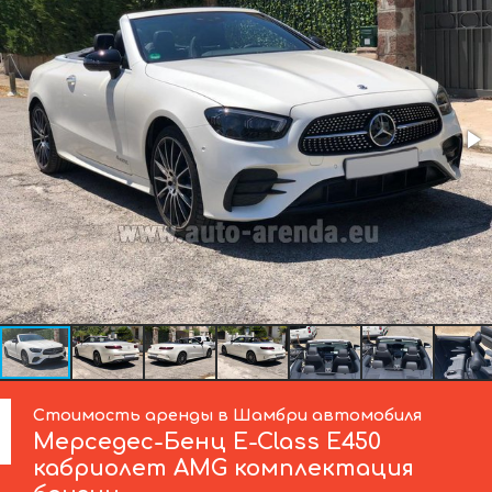
Стоимость аренды в Шамбри автомобиля
Мерседес-Бенц
E-Class E450
кабриолет AMG комплектация