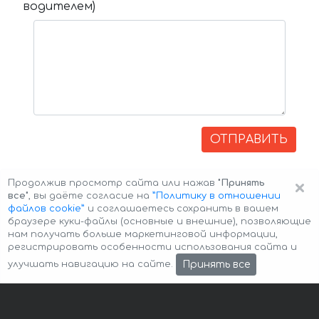
водителем)
ОТПРАВИТЬ
×
Продолжив просмотр сайта или нажав
"Принять
все"
, вы даёте согласие на
”Политику в отношении
файлов cookie”
и соглашаетесь сохранить в вашем
браузере куки-файлы (основные и внешние), позволяющие
нам получать больше маркетинговой информации,
регистрировать особенности использования сайта и
Авторские права © 2026 Авто-Аренда
Cookie Policy
Принять все
улучшать навигацию на сайте.
Политика конфиденциальности