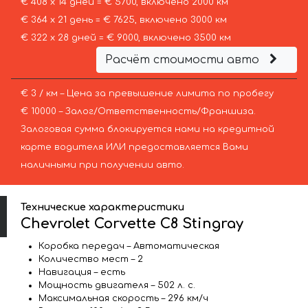
€ 408 х 14 дней = € 5700, включено 2000 км
€ 364 х 21 день = € 7625, включено 3000 км
€ 322 х 28 дней = € 9000, включено 3500 км
Расчёт стоимости авто
€ 3 / км – Цена за превышение лимита по пробегу
€ 10000 – Залог/Ответственность/Франшиза.
Залоговая сумма блокируется нами на кредитной
карте водителя ИЛИ предоставляется Вами
наличными при получении авто.
Технические характеристики
Chevrolet Corvette C8 Stingray
Коробка передач – Автоматическая
Количество мест – 2
Навигация – есть
Мощность двигателя – 502 л. с.
Максимальная скорость – 296 км/ч