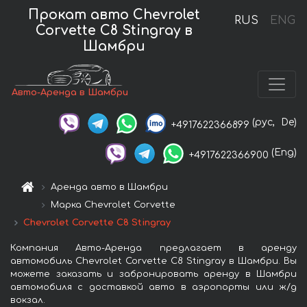
Прокат авто Chevrolet
RUS
ENG
Corvette C8 Stingray в
Шамбри
Авто-Аренда в Шамбри
(рус,
De)
+4917622366899
(Eng)
+4917622366900
Аренда авто в Шамбри
Марка Chevrolet Corvette
Chevrolet Corvette C8 Stingray
Компания Авто-Аренда предлагает в аренду
автомобиль Chevrolet Corvette C8 Stingray в Шамбри. Вы
можете заказать и забронировать аренду в Шамбри
автомобиля с доставкой авто в аэропорты или ж/д
вокзал.