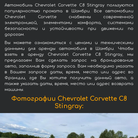
Автомобиль Chevrolet Corvette C8 Stingray пользуются
популярностью проката в Шамбри. Все автомобили
Chevrolet Corvette снабжены современной
электроникой, элементами комфорта, системами
безопасности и устойчивости при движении по
дорогам.
Вы можете ознакомиться с ценами и техническими
данными для аренды автомобиля в Шамбри. Чтобы
взять в аренду Chevrolet Corvette C8 Stingray, мы
предлагаем Вам сделать запрос на бронирование
авто, заполнив форму запроса. Вам необходимо указать
в Вашем запросе даты, время, место или адрес во
Франции, где Вы хотите получить данный авто, а
также указать даты, время, место или адрес возврата
машины.
Фотографии Chevrolet Corvette C8
Stingray: