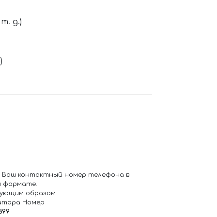
. д.)
)
 Ваш контактный номер телефона в
 формате.
ующим образом:
атора Номер
899