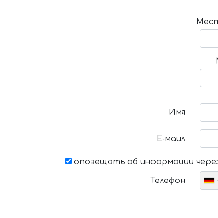
Мест
Имя
Е-маил
оповещать об информации через
Телефон