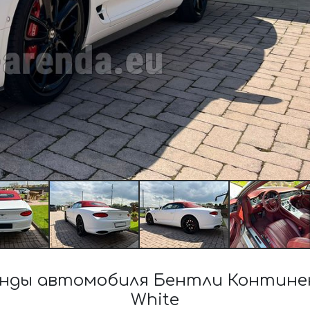
нды автомобиля Бентли Континен
White