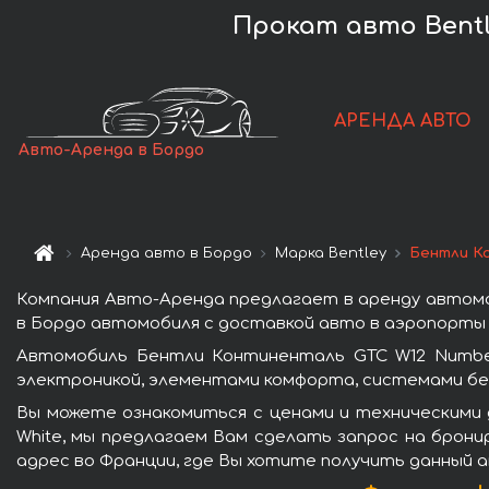
Прокат авто Bentle
АРЕНДА АВТО
Авто-Аренда в Бордо
Аренда авто в Бордо
Марка Bentley
Бентли Ко
Компания Авто-Аренда предлагает в аренду автомо
в Бордо автомобиля с доставкой авто в аэропорты и
Автомобиль Бентли Континенталь GTC W12 Number
электроникой, элементами комфорта, системами бе
Вы можете ознакомиться с ценами и техническими 
White, мы предлагаем Вам сделать запрос на брони
адрес во Франции, где Вы хотите получить данный а