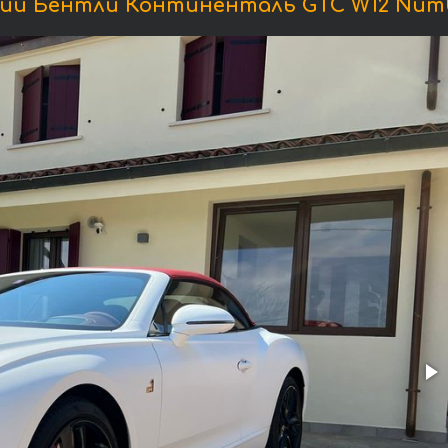
и Бентли Континенталь GTC W12 Numbe