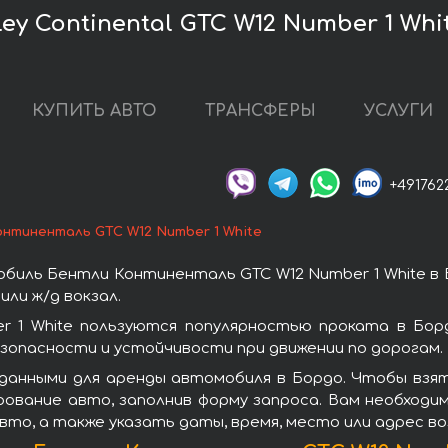
y Continental GTC W12 Number 1 Whi
КУПИТЬ АВТО
ТРАНСФЕРЫ
УСЛУГИ
+491762
нтиненталь GTC W12 Number 1 White
биль Бентли Континенталь GTC W12 Number 1 White в 
ли ж/д вокзал.
 1 White пользуются популярностью проката в Бор
зопасности и устойчивости при движении по дорогам.
данными для аренды автомобиля в Бордо. Чтобы взя
рование авто, заполнив форму запроса. Вам необходи
вто, а также указать даты, время, место или адрес в