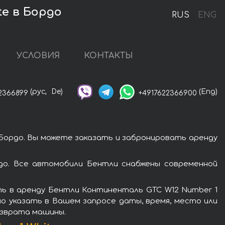
te в Бордо
RUS
ENG
УСЛОВИЯ
КОНТАКТЫ
(рус,
De)
(Eng)
2366899
+4917622366900
Бордо. Вы можете заказать и забронировать аренду
до. Все автомобили Бентли снабжены современной
ть в аренду Бентли Континенталь GTC W12 Number 1
мо указать в Вашем запросе даты, время, место или
озврата машины.