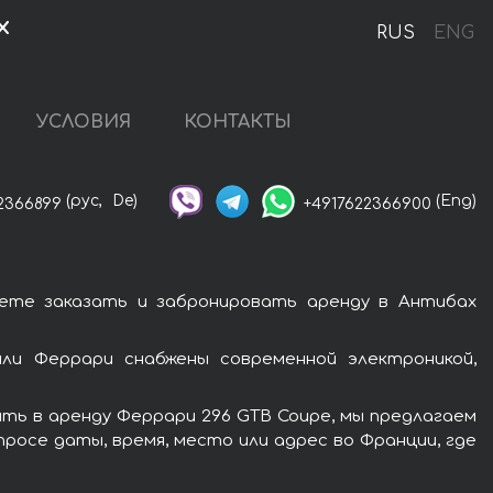
х
RUS
ENG
УСЛОВИЯ
КОНТАКТЫ
(рус,
De)
(Eng)
2366899
+4917622366900
ете заказать и забронировать аренду в Антибах
ли Феррари снабжены современной электроникой,
ть в аренду Феррари 296 GTB Coupe, мы предлагаем
росе даты, время, место или адрес во Франции, где