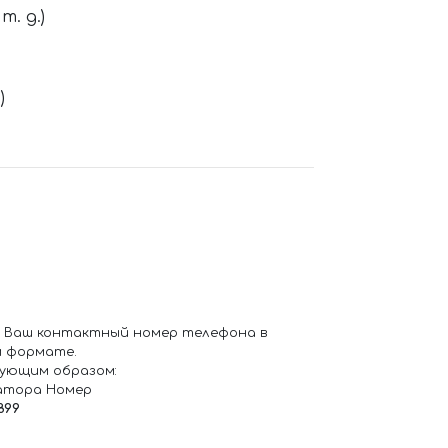
. д.)
)
 Ваш контактный номер телефона в
 формате.
ующим образом:
атора Номер
899