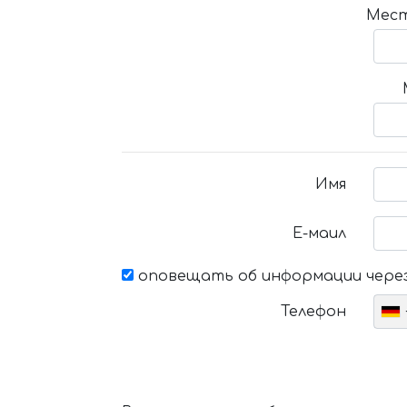
Мест
Имя
Е-маил
оповещать об информации через
Телефон