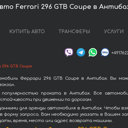
то Ferrari 296 GTB Coupe в Антиба
КУПИТЬ АВТО
ТРАНСФЕРЫ
УСЛУГИ
+491762
 296 GTB Coupe
омобиль Феррари 296 GTB Coupe в Антибах. Вы мож
окзал.
популярностью проката в Антибах. Все автомоби
стойчивости при движении по дорогам.
данными для аренды автомобиля в Антибах. Чтобы взя
в форму запроса. Вам необходимо указать в Вашем зап
даты, время, место или адрес возврата машины.