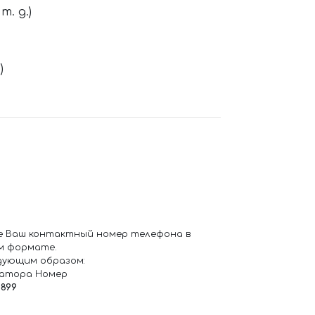
. д.)
)
е Ваш контактный номер телефона в
м формате.
дующим образом:
ратора Номер
6899