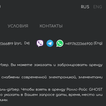
g
RUS
ENG
УСЛОВИЯ
КОНТАКТЫ
(рус,
De)
(Eng)
2366899
+4917622366900
Изер. Вы можете заказать и забронировать аренду
 снабжены современной электроникой, элементами
аль-дИзер. Чтобы взять в аренду Роллс-Ройс GHOST
мо указать в Вашем запросе даты, время, место или
ины.