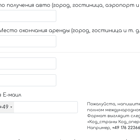
о получения авто (город, гостиница, аэропорт и т
Место окончания аренды (город, гостиница и т. д.
 Е-маил
Пожалуйста, напишит
+49
полном международно
Формат выглядит сле
+Код_страны Код_опе
Например,
+49 176 2236