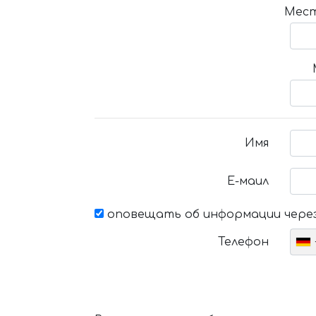
Мест
Имя
Е-маил
оповещать об информации через
Телефон