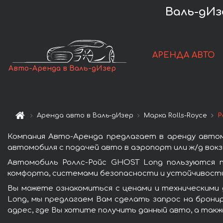
Валь-дИз
АРЕНДА АВТО
Авто-Аренда в Валь-дИзер
Аренда авто в Валь-дИзер
Марка Rolls-Royce
Р
Компания Авто-Аренда предлагает в аренду автом
автомобиля с подачей авто в аэропорт или ж/д вокз
Автомобиль Роллс-Ройс GHOST Long пользуются п
комфорта, системами безопасности и устойчивости 
Вы можете ознакомиться с ценами и техническими 
Long, мы предлагаем Вам сделать запрос на бронир
адрес, где Вы хотите получить данный авто, а такж