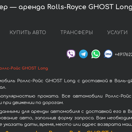
ер — аренда Rolls-Royce GHOST Lon
КУПИТЬ АВТО
ТРАНСФЕРЫ
УСЛУГИ
+491762
оллс-Ройс GHOST Long
обиль Роллс-Ройс GHOST Long с доставкой в Валь-д
ал.
опулярностью проката. Все автомобили Роллс-Ройс
при движении по дорогам.
данными для аренды автомобиля с доставкой его в В
ование авто, заполнив форму запроса. Вам необходи
е указать даты, время, место или адрес возврата маш