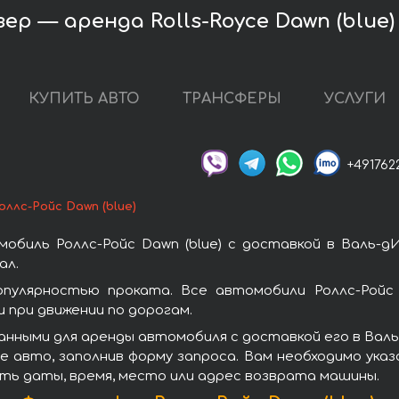
ер — аренда Rolls-Royce Dawn (blue)
КУПИТЬ АВТО
ТРАНСФЕРЫ
УСЛУГИ
+491762
оллс-Ройс Dawn (blue)
обиль Роллс-Ройс Dawn (blue) с доставкой в Валь-д
ал.
популярностью проката. Все автомобили Роллс-Ройс
при движении по дорогам.
нными для аренды автомобиля с доставкой его в Валь-д
 авто, заполнив форму запроса. Вам необходимо указ
ать даты, время, место или адрес возврата машины.