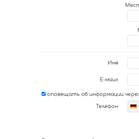
Мест
Имя
Е-маил
оповещать об информации через
Телефон