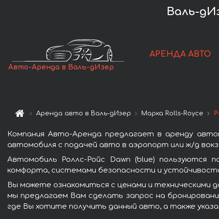
Валь-дИз
АРЕНДА АВТО
Авто-Аренда в Валь-дИзер
Аренда авто в Валь-дИзер
Марка Rolls-Royce
Р
Компания Авто-Аренда предлагает в аренду автом
автомобиля с подачей авто в аэропорт или ж/д вокз
Автомобиль Роллс-Ройс Dawn (blue) пользуются 
комфорта, системами безопасности и устойчивости 
Вы можете ознакомиться с ценами и техническими да
мы предлагаем Вам сделать запрос на бронирование
где Вы хотите получить данный авто, а также указ