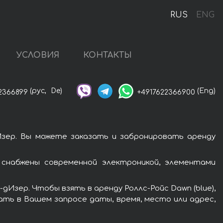
RUS
ENG
УСЛОВИЯ
КОНТАКТЫ
(рус,
De)
(Eng)
2366899
+4917622366900
Изер. Вы можете заказать и забронировать аренду
 снабжены современной электроникой, элементами
Изер. Чтобы взять в аренду Роллс-Ройс Dawn (blue),
ать в Вашем запросе даты, время, место или адрес,