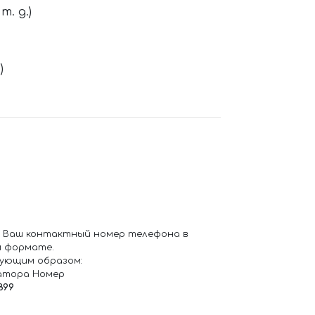
. д.)
)
 Ваш контактный номер телефона в
 формате.
ующим образом:
атора Номер
899