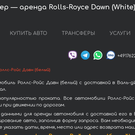
ер — аренда Rolls-Royce Dawn (White
КУПИТЬ АВТО
ТРАНСФЕРЫ
УСЛУГИ
+491762
оллс-Ройс Давн (белый)
биль Роллс-Ройс Давн (белый) с доставкой в Валь-
ал.
популярностью проката. Все автомобили Роллс-Рой
при движении по дорогам.
данными для аренды автомобиля с доставкой его в 
ирование авто, заполнив форму запроса. Вам необход
е указать даты, время, место или адрес возврата маш