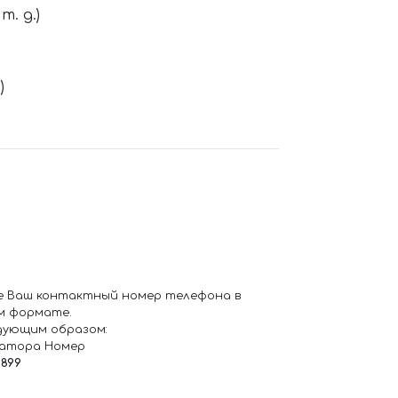
. д.)
)
е Ваш контактный номер телефона в
м формате.
дующим образом:
ратора Номер
6899