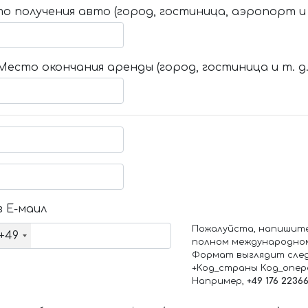
о получения авто (город, гостиница, аэропорт и т
Место окончания аренды (город, гостиница и т. д.
 Е-маил
Пожалуйста, напишит
+49
полном международно
Формат выглядит сле
+Код_страны Код_опе
Например,
+49 176 2236