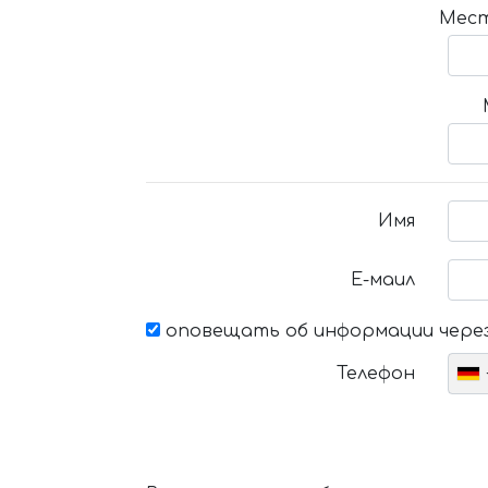
Мест
Имя
Е-маил
оповещать об информации через
Телефон