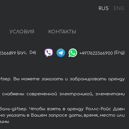
)
RUS
ENG
УСЛОВИЯ
КОНТАКТЫ
(рус,
De)
(Eng)
2366899
+4917622366900
дИзер. Вы можете заказать и забронировать аренду
с снабжены современной электроникой, элементами
Валь-дИзер. Чтобы взять в аренду Роллс-Ройс Давн
имо указать в Вашем запросе даты, время, место или
ины.