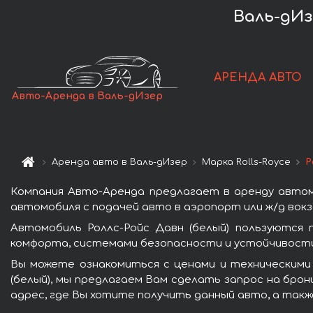
Валь-дИз
АРЕНДА АВТО
Авто-Аренда в Валь-дИзер
Аренда авто в Валь-дИзер
Марка Rolls-Royce
Р
Компания Авто-Аренда предлагает в аренду автомо
автомобиля с подачей авто в аэропорт или ж/д вокз
Автомобиль Роллс-Ройс Давн (белый) пользуются 
комфорта, системами безопасности и устойчивости 
Вы можете ознакомиться с ценами и техническими 
(белый), мы предлагаем Вам сделать запрос на брон
адрес, где Вы хотите получить данный авто, а такж