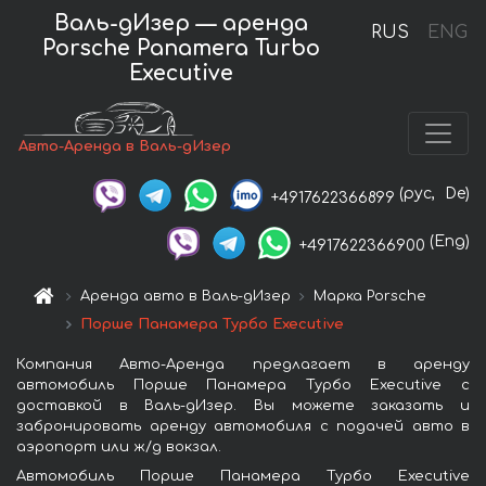
Валь-дИзер — аренда
RUS
ENG
Porsche Panamera Turbo
Executive
Авто-Аренда в Валь-дИзер
(рус,
De)
+4917622366899
(Eng)
+4917622366900
Аренда авто в Валь-дИзер
Марка Porsche
Порше Панамера Турбо Executive
Компания Авто-Аренда предлагает в аренду
автомобиль Порше Панамера Турбо Executive с
доставкой в Валь-дИзер. Вы можете заказать и
забронировать аренду автомобиля с подачей авто в
аэропорт или ж/д вокзал.
Автомобиль Порше Панамера Турбо Executive