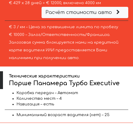
€ 429 х 28 дней = € 12000, включено 4000 км
Расчёт стоимости авто
€ 3 / км – Цена за превышение лимита по пробегу
€ 10000 – Залог/Ответственность/Франшиза.
Залоговая сумма блокируется нами на кредитной
карте водителя ИЛИ предоставляется Вами
наличными при получении авто.
Технические характеристики
Порше Панамера Турбо Executive
Коробка передач – Автомат
Количество мест – 4
Навигация – есть
Минимальный возраст водителя (лет) – 25