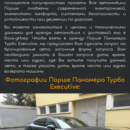
пользуются популярностью проката. Все автомобили
Порше снабжены современной электроникой,
элементами комфорта, системами безопасности и
устойчивости при движении по дорогам.
Вы можете ознакомиться с ценами и техническими
данными для аренды автомобиля с доставкой его в
Валь-дИзер. Чтобы взять в аренду Порше Панамера
Турбо Executive, мы предлагаем Вам сделать запрос на
бронирование авто, заполнив форму запроса. Вам
необходимо указать в Вашем запросе даты, время,
место или адрес, где Вы хотите получить данный
авто, а также указать даты, время, место или адрес
возврата машины.
Фотографии Порше Панамера Турбо
Executive: