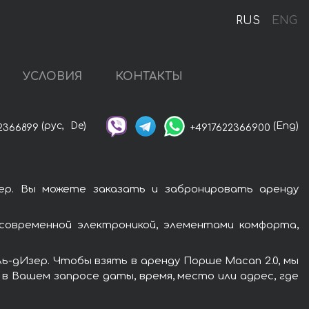
RUS
ENG
УСЛОВИЯ
КОНТАКТЫ
(рус,
De)
(Eng)
2366899
+4917622366900
ер. Вы можете заказать и забронировать аренду
современной электроникой, элементами комфорта,
ь-дИзер. Чтобы взять в аренду Порше Macan 2.0, мы
в Вашем запросе даты, время, место или адрес, где