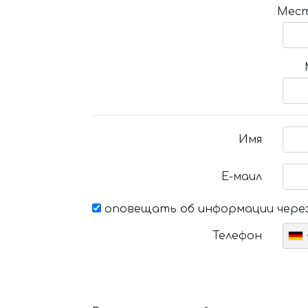
Мест
Имя
Е-маил
оповещать об информации через
Телефон