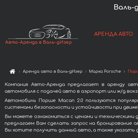
Валь-
АРЕНДА АВТО
Авто-Аренда в Валь-дИзер
Аренда авто в Валь-дИзер
Марка Porsche
Порш
Компания Авто-Аренда предлагает в аренду авт
автомобиля с подачей авто в аэропорт или ж/д вокз
Автомобиль Порше Macan 2.0 пользуются популяр
системами безопасности и устойчивости при движен
Вы можете ознакомиться с ценами и техническими д
предлагаем Вам сделать запрос на бронирование ав
Вы хотите получить данный авто, а также указать 