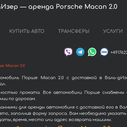
дИзер — аренда Porsche Macan 2.0
КУПИТЬ АВТО
ТРАНСФЕРЫ
УСЛУГИ
+491762
е Macan 2.0
омобиль Порше Macan 2.0 с доставкой в Валь-дИз
ал.
ностью проката. Все автомобили Порше снабжены 
ии по дорогам.
анными для аренды автомобиля с доставкой его в Вал
то, заполнив форму запроса. Вам необходимо указать 
даты, время, место или адрес возврата машины.