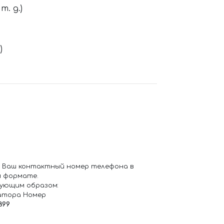
. д.)
)
 Ваш контактный номер телефона в
 формате.
ующим образом:
атора Номер
899