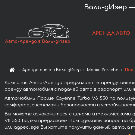
Валь-дИзер —
АРЕНДА АВТО
Авто-Аренда в Валь-дИзер
Аренда авто в Валь-дИзер
Марка Porsche
Порш
Компания Авто-Аренда предлагает в аренду автом
аренду автомобиля с подачей авто в аэропорт или ж
Автомобиль Порше Cayenne Turbo V8 550 hp польз
комфорта, системами безопасности и устойчивости 
Вы можете ознакомиться с ценами и техническими д
V8 550 hp, мы предлагаем Вам сделать запрос на б
или адрес, где Вы хотите получить данный авто, а 