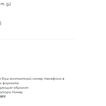
. д.)
)
е Ваш контактный номер телефона в
м формате.
дующим образом:
ратора Номер
6899