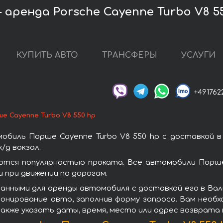
 аренда Porsche Cayenne Turbo V8 5
КУПИТЬ АВТО
ТРАНСФЕРЫ
УСЛУГИ
+491762
е Cayenne Turbo V8 550 hp
обиль Порше Cayenne Turbo V8 550 hp с доставкой в
/д вокзал.
уются популярностью проката. Все автомобили Порш
при движении по дорогам.
анными для аренды автомобиля с доставкой его в Вал
ронирование авто, заполнив форму запроса. Вам необ
также указать даты, время, место или адрес возврата