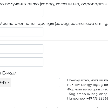
о получения авто (город, гостиница, аэропорт и т
Место окончания аренды (город, гостиница и т. д.
 Е-маил
Пожалуйста, напишит
+49
полном международно
Формат выглядит сле
+Код_страны Код_опе
Например,
+49 176 2236