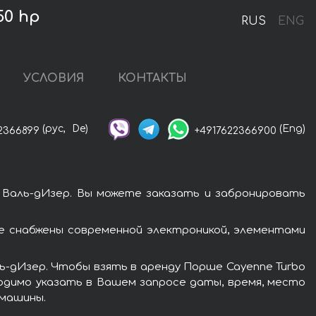
50 hp
RUS
ENG
УСЛОВИЯ
КОНТАКТЫ
(рус,
De)
(Eng)
2366899
+4917622366900
 Валь-дИзер. Вы можете заказать и забронировать
е снабжены современной электроникой, элементами
ь-дИзер. Чтобы взять в аренду Порше Cayenne Turbo
ходимо указать в Вашем запросе даты, время, место
 машины.