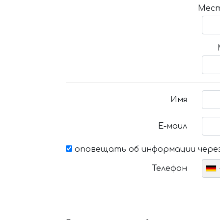
Мест
Имя
Е-маил
оповещать об информации через
Телефон