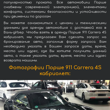
популярностью проката. Все автомобили Порше
снабжены современной электроникой, элементами
комфорта, системами безопасности и устойчивости
при движении по дорогам.
Вы можете ознакомиться с ценами и техническими
данными для аренды автомобиля с доставкой его в
Валь-дИзер. Чтобы взять в аренду Порше 911 Carrera 4S
кабриолет, мы предлагаем Вам сделать запрос на
бронирование авто, заполнив форму запроса. Вам
необходимо указать в Вашем запросе даты, время,
место или адрес, где Вы хотите получить данный
авто, а также указать даты, время, место или адрес
возврата машины.
Фотографии Порше 911 Carrera 4S
кабриолет: