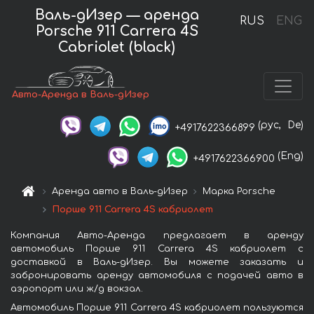
Валь-дИзер — аренда
RUS
ENG
Porsche 911 Carrera 4S
Cabriolet (black)
Авто-Аренда в Валь-дИзер
(рус,
De)
+4917622366899
(Eng)
+4917622366900
Аренда авто в Валь-дИзер
Марка Porsche
Порше 911 Carrera 4S кабриолет
Компания Авто-Аренда предлагает в аренду
автомобиль Порше 911 Carrera 4S кабриолет с
доставкой в Валь-дИзер. Вы можете заказать и
забронировать аренду автомобиля с подачей авто в
аэропорт или ж/д вокзал.
Автомобиль Порше 911 Carrera 4S кабриолет пользуются