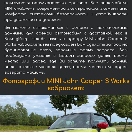
пользуются популярностью проката. Все автомобили
MINI снабжены современной электроникой, элементами
комфорта, системами безопасности и устойчивости
при движении по дорогам.
Вы можете ознакомиться с ценами и техническими
данными для аренды автомобиля с доставкой его в
Валь-дИзер. Чтобы взять в аренду MINI John Cooper S
Works кабриолет, мы предлагаем Вам сделать запрос на
бронирование авто, заполнив форму запроса. Вам
необходимо указать в Вашем запросе даты, время,
место или адрес, где Вы хотите получить данный
авто, а также указать даты, время, место или адрес
возврата машины.
Фотографии MINI John Cooper S Works
кабриолет: