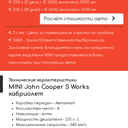
€ 250 х 21 день = € 5250, включено 3500 км
€ 232 х 28 дней = € 6500, включено 3500 км
Расчёт стоимости авто
€ 2 / км – Цена за превышение лимита по пробегу
€ 5000 – Залог/Ответственность/Франшиза.
Залоговая сумма блокируется нами на кредитной
карте водителя ИЛИ предоставляется Вами
наличными при получении авто.
Технические характеристики
MINI John Cooper S Works
кабриолет
Коробка передач – Автомат
Количество мест – 4
Навигация – есть
Мощность двигателя – 231 л. с.
Максимальная скорость – 240 км/ч