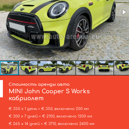
Стоимость аренды авто
MINI
John Cooper S Works
кабриолет
€ 350 х 1 день = € 350, включено 200 км
€ 300 х 7 дней = € 2100, включено 1200 км
€ 265 х 14 дней = € 3710, включено 2400 км