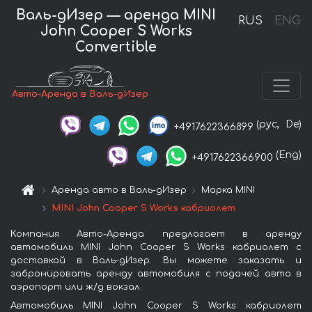
Валь-дИзер — аренда MINI
RUS
ENG
John Cooper S Works
Convertible
Авто-Аренда в Валь-дИзер
(рус,
De)
+4917622366899
(Eng)
+4917622366900
Аренда авто в Валь-дИзер
Марка MINI
MINI John Cooper S Works кабриолет
Компания Авто-Аренда предлагает в аренду
автомобиль MINI John Cooper S Works кабриолет с
доставкой в Валь-дИзер. Вы можете заказать и
забронировать аренду автомобиля с подачей авто в
аэропорт или ж/д вокзал.
Автомобиль MINI John Cooper S Works кабриолет