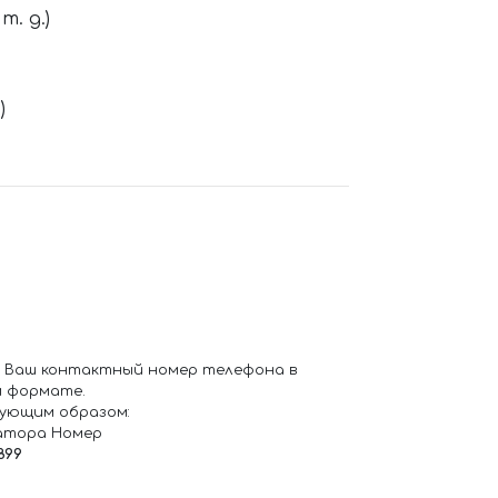
. д.)
)
 Ваш контактный номер телефона в
 формате.
ующим образом:
атора Номер
899