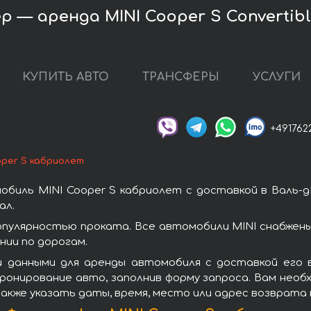
р — аренда MINI Cooper S Convertibl
КУПИТЬ АВТО
ТРАНСФЕРЫ
УСЛУГИ
+491762
oper S кабриолет
биль MINI Cooper S кабриолет с доставкой в Валь-
ал.
опулярностью проката. Все автомобили MINI снабжен
ии по дорогам.
 данными для аренды автомобиля с доставкой его в
ронирование авто, заполнив форму запроса. Вам необ
также указать даты, время, место или адрес возврата