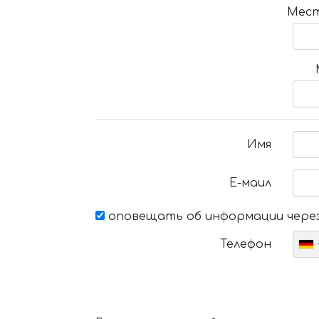
Мест
Имя
Е-маил
оповещать об информации через
Телефон