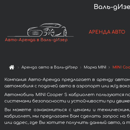
Валь-дИзе
АРЕНДА АВТО
Авто-Аренда в Валь-дИзер
Аренда авто в Валь-дИзер
Марка MINI
MINI Co
Компания Авто-Аренда предлагает в аренду автомо
автомобиля с подачей авто в аэропорт или ж/д вокз
Автомобиль MINI Cooper S кабриолет пользуются п
системами безопасности и устойчивости при движен
Вы можете ознакомиться с ценами и техническими
кабриолет, мы предлагаем Вам сделать запрос на б
или адрес, где Вы хотите получить данный авто, а 