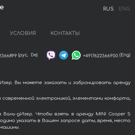
e
RUS
ENG
УСЛОВИЯ
КОНТАКТЫ
(рус,
De)
(Eng)
2366899
+4917622366900
дИзер. Вы можете заказать и забронировать аренду
ы современной электроникой, элементами комфорта,
 Валь-дИзер. Чтобы взять в аренду MINI Cooper S
ходимо указать в Вашем запросе даты, время, место
 машины.