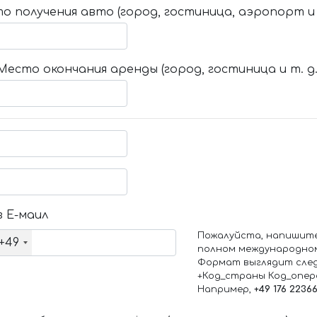
о получения авто (город, гостиница, аэропорт и т
Место окончания аренды (город, гостиница и т. д.
 Е-маил
Пожалуйста, напишит
+49
полном международно
Формат выглядит сле
+Код_страны Код_опе
Например,
+49 176 2236