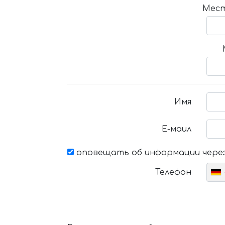
Мест
Имя
Е-маил
оповещать об информации через
Телефон