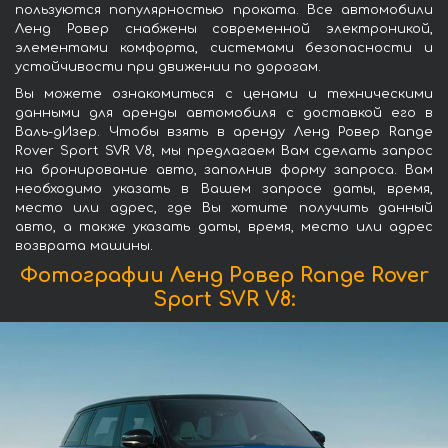
пользуются популярностью проката. Все автомобили
Ленд Ровер снабжены современной электроникой,
элементами комфорта, системами безопасности и
устойчивости при движении по дорогам.
Вы можете ознакомиться с ценами и техническими
данными для аренды автомобиля с доставкой его в
Валь-дИзер. Чтобы взять в аренду Ленд Ровер Range
Rover Sport SVR V8, мы предлагаем Вам сделать запрос
на бронирование авто, заполнив форму запроса. Вам
необходимо указать в Вашем запросе даты, время,
место или адрес, где Вы хотите получить данный
авто, а также указать даты, время, место или адрес
возврата машины.
Фотографии Ленд Ровер Range Rover
Sport SVR V8: