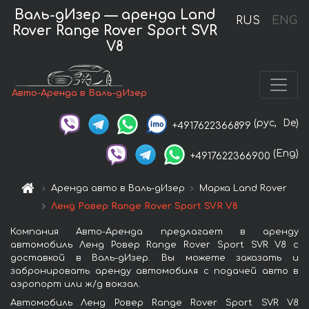
Валь-дИзер — аренда Land
RUS
ENG
Rover Range Rover Sport SVR
V8
Авто-Аренда в Валь-дИзер
(рус,
De)
+4917622366899
(Eng)
+4917622366900
Аренда авто в Валь-дИзер
Марка Land Rover
Ленд Ровер Range Rover Sport SVR V8
Компания Авто-Аренда предлагает в аренду
автомобиль Ленд Ровер Range Rover Sport SVR V8 с
доставкой в Валь-дИзер. Вы можете заказать и
забронировать аренду автомобиля с подачей авто в
аэропорт или ж/д вокзал.
Автомобиль Ленд Ровер Range Rover Sport SVR V8