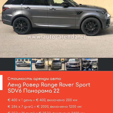
Стоимость аренды авто
Ленд Ровер
Range Rover Sport
SDV6 Панорама 22
€ 400 х 1 день = € 400, включено 200 км
€ 286 х 7 дней = € 2000, включено 1200 км