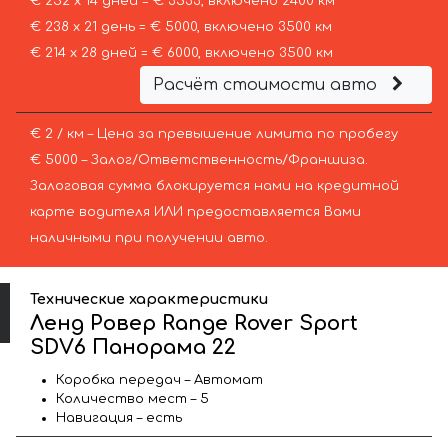
€ 252 х 14 дней = € 3533, включено 2400 км
€ 238 х 21 день = € 5000, включено 3500 км
€ 214 х 28 дней = € 6000, включено 3500 км
Расчёт стоимости авто
€ 2 / км – Цена за превышение лимита по пробегу
€ 5000 – Залог/Ответственность/Франшиза.
Залоговая сумма блокируется нами на кредитной
карте водителя ИЛИ предоставляется Вами
наличными при получении авто.
Технические характеристики
Ленд Ровер Range Rover Sport
SDV6 Панорама 22
Коробка передач – Автомат
Количество мест – 5
Навигация – есть