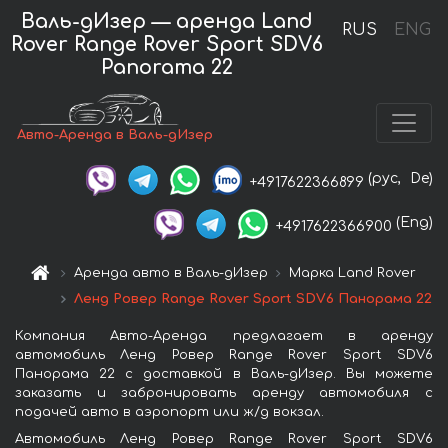
Валь-дИзер — аренда Land
RUS
ENG
Rover Range Rover Sport SDV6
Panorama 22
Авто-Аренда в Валь-дИзер
(рус,
De)
+4917622366899
(Eng)
+4917622366900
Аренда авто в Валь-дИзер
Марка Land Rover
Ленд Ровер Range Rover Sport SDV6 Панорама 22
Компания Авто-Аренда предлагает в аренду
автомобиль Ленд Ровер Range Rover Sport SDV6
Панорама 22 с доставкой в Валь-дИзер. Вы можете
заказать и забронировать аренду автомобиля с
подачей авто в аэропорт или ж/д вокзал.
Автомобиль Ленд Ровер Range Rover Sport SDV6