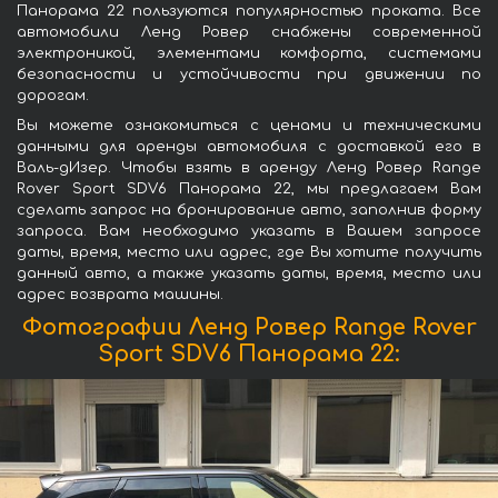
Панорама 22 пользуются популярностью проката. Все
автомобили Ленд Ровер снабжены современной
электроникой, элементами комфорта, системами
безопасности и устойчивости при движении по
дорогам.
Вы можете ознакомиться с ценами и техническими
данными для аренды автомобиля с доставкой его в
Валь-дИзер. Чтобы взять в аренду Ленд Ровер Range
Rover Sport SDV6 Панорама 22, мы предлагаем Вам
сделать запрос на бронирование авто, заполнив форму
запроса. Вам необходимо указать в Вашем запросе
даты, время, место или адрес, где Вы хотите получить
данный авто, а также указать даты, время, место или
адрес возврата машины.
Фотографии Ленд Ровер Range Rover
Sport SDV6 Панорама 22: