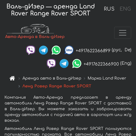
Валь-дИзер — аренда Land
RUS
ENG
Rover Range Rover SPORT
Авто-Аренда в Валь-дИзер
(рус,
De)
+4917622366899
(Eng)
+4917622366900
Аренда авто в Валь-дИзер
Марка Land Rover
Ленд Ровер Range Rover SPORT
Компания Авто-Аренда предлагает в аренду
автомобиль Ленд Ровер Range Rover SPORT с доставкой
в Валь-дИзер. Вы можете заказать и забронировать
аренду автомобиля с подачей авто в аэропорт или ж/д
вокзал.
Автомобиль Ленд Ровер Range Rover SPORT пользуются
популярностью проката. Все автомобили Ленд Ровер