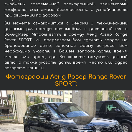
снабжены современной электроникой, элементами
комфорта, системами безопасности и устойчивости
при движении по дорогам.
Вы можете ознакомиться с ценами и техническими
данными для аренды автомобиля с доставкой его в
Валь-дИзер. Чтобы взять в аренду Ленд Ровер Range
Rover SPORT, мы предлагаем Вам сделать запрос на
бронирование авто, заполнив форму запроса. Вам
необходимо указать в Вашем запросе даты, время,
место или адрес, где Вы хотите получить данный
авто, а также указать даты, время, место или адрес
возврата машины.
Фотографии Ленд Ровер Range Rover
SPORT: