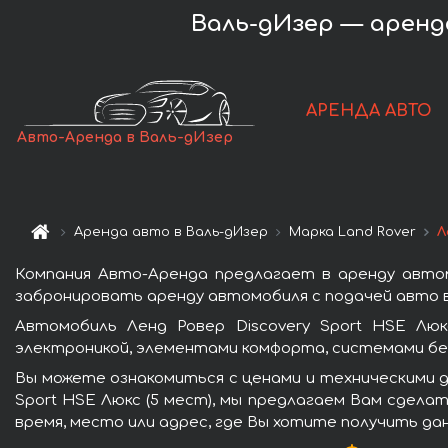
Валь-дИзер — аренда 
АРЕНДА АВТО
Авто-Аренда в Валь-дИзер
Аренда авто в Валь-дИзер
Марка Land Rover
Л
Компания Авто-Аренда предлагает в аренду автомо
забронировать аренду автомобиля с подачей авто в
Автомобиль Ленд Ровер Discovery Sport HSE Лю
электроникой, элементами комфорта, системами бе
Вы можете ознакомиться с ценами и техническими д
Sport HSE Люкс (5 мест), мы предлагаем Вам сдела
время, место или адрес, где Вы хотите получить да