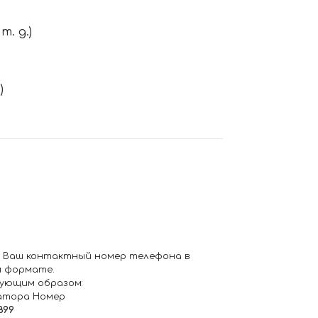
. д.)
)
 Ваш контактный номер телефона в
 формате.
ующим образом:
атора Номер
899