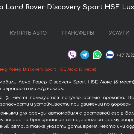
Land Rover Discovery Sport HSE Luxu
КУПИТЬ АВТО
ТРАНСФЕРЫ
УСЛУГИ
+491762
енд Ровер Discovery Sport HSE Люкс (5 мест)
биль Ленд Ровер Discovery Sport HSE Люкс (5 мест
 аэропорт или ж/д вокзал.
кс (5 мест) пользуются популярностью проката. В
зопасности и устойчивости при движении по дорогам.
анными для аренды автомобиля с доставкой его в Валь
ть запрос на бронирование авто, заполнив форму запр
нный авто, а также указать даты, время, место или а