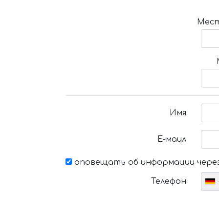
Мест
Имя
Е-маил
оповещать об информации через
Телефон