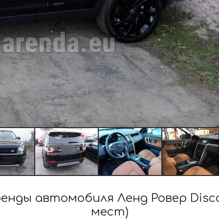
нды автомобиля Ленд Ровер Discov
мест)