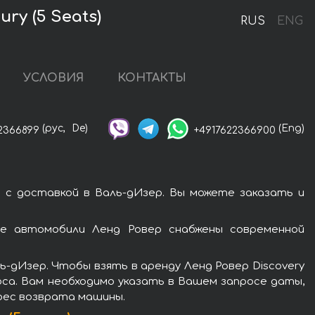
ry (5 Seats)
RUS
ENG
УСЛОВИЯ
КОНТАКТЫ
(рус,
De)
(Eng)
2366899
+4917622366900
) с доставкой в Валь-дИзер. Вы можете заказать и
се автомобили Ленд Ровер снабжены современной
-дИзер. Чтобы взять в аренду Ленд Ровер Discovery
оса. Вам необходимо указать в Вашем запросе даты,
дрес возврата машины.