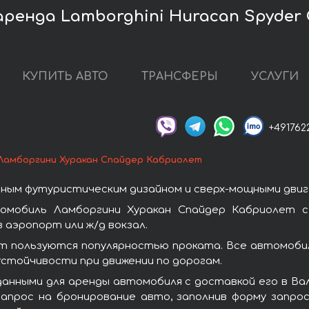
ренда Lamborghini Huracan Spyder 
КУПИТЬ АВТО
ТРАНСФЕРЫ
УСЛУГИ
+491762
Ламборгини Хуракан Спайдер Кабриолет
ным футуристическим дизайном и сверх-мощными двиг
омобиль Ламборгини Хуракан Спайдер Кабриолет с
 аэропорт или ж/д вокзал.
т пользуются популярностью проката. Все автомобил
стойчивости при движении по дорогам.
анными для аренды автомобиля с доставкой его в Ва
апрос на бронирование авто, заполнив форму запрос