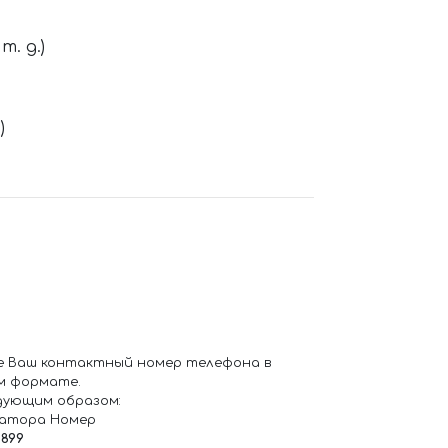
. д.)
)
е Ваш контактный номер телефона в
м формате.
дующим образом:
ратора Номер
6899