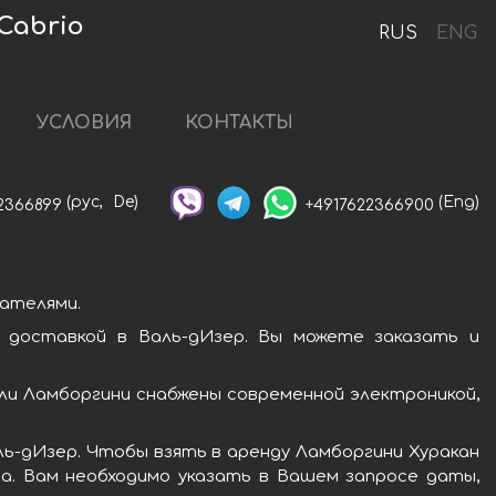
Cabrio
RUS
ENG
УСЛОВИЯ
КОНТАКТЫ
(рус,
De)
(Eng)
2366899
+4917622366900
ателями.
 доставкой в Валь-дИзер. Вы можете заказать и
и Ламборгини снабжены современной электроникой,
ль-дИзер. Чтобы взять в аренду Ламборгини Хуракан
а. Вам необходимо указать в Вашем запросе даты,