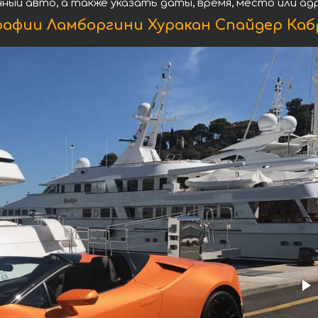
нный авто, а также указать даты, время, место или а
афии Ламборгини Хуракан Спайдер Каб