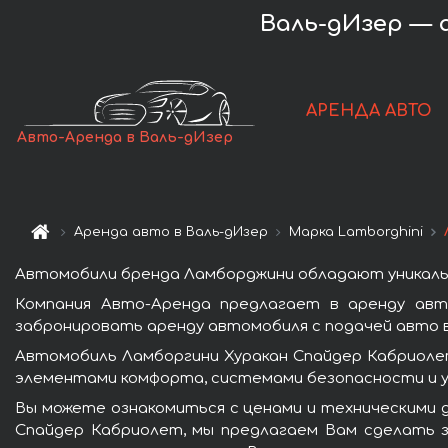
Валь-дИзер — а
АРЕНДА АВТО
Авто-Аренда в Валь-дИзер
Аренда авто в Валь-дИзер
Марка Lamborghini
Автомобили бренда Ламборджини обладают уникаль
Компания Авто-Аренда предлагает в аренду авт
забронировать аренду автомобиля с подачей авто в
Автомобиль Ламборгини Хуракан Спайдер Кабриоле
элементами комфорта, системами безопасности и у
Вы можете ознакомиться с ценами и техническими д
Спайдер Кабриолет, мы предлагаем Вам сделать з