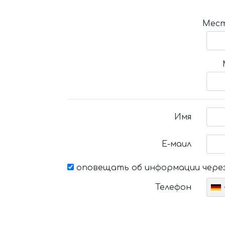
Мест
Имя
Е-маил
оповещать об информации через
Телефон