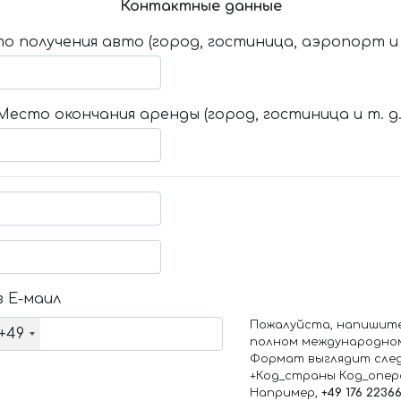
Контактные данные
о получения авто (город, гостиница, аэропорт и т
Место окончания аренды (город, гостиница и т. д.
 Е-маил
Пожалуйста, напишит
+49
полном международно
Формат выглядит сле
+Код_страны Код_опе
Например,
+49 176 2236