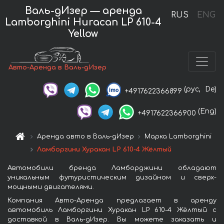
Валь-дИзер — аренда
RUS
ENG
Lamborghini Huracan LP 610-4
Yellow
Авто-Аренда в Валь-дИзер
(рус,
De)
+4917622366899
(Eng)
+4917622366900
Аренда авто в Валь-дИзер
Марка Lamborghini
Ламборгини Хуракан LP 610-4 Жёлтый
Автомобили бренда Ламборджини обладают
уникальным футуристическим дизайном и сверх-
мощными двигателями.
Компания Авто-Аренда предлагает в аренду
автомобиль Ламборгини Хуракан LP 610-4 Жёлтый с
доставкой в Валь-дИзер. Вы можете заказать и