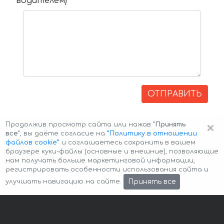
водителем)
ОТПРАВИТЬ
×
Продолжив просмотр сайта или нажав
"Принять
все"
, вы даёте согласие на
”Политику в отношении
файлов cookie”
и соглашаетесь сохранить в вашем
браузере куки-файлы (основные и внешние), позволяющие
нам получать больше маркетинговой информации,
регистрировать особенности использования сайта и
Авторские права © 2026 Авто-Аренда
Cookie Policy
Принять все
улучшать навигацию на сайте.
Политика конфиденциальности