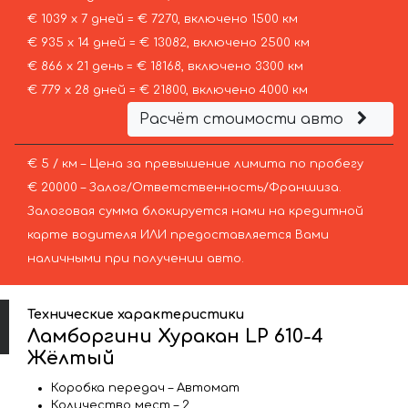
€ 1039 х 7 дней = € 7270, включено 1500 км
€ 935 х 14 дней = € 13082, включено 2500 км
€ 866 х 21 день = € 18168, включено 3300 км
€ 779 х 28 дней = € 21800, включено 4000 км
Расчёт стоимости авто
€ 5 / км – Цена за превышение лимита по пробегу
€ 20000 – Залог/Ответственность/Франшиза.
Залоговая сумма блокируется нами на кредитной
карте водителя ИЛИ предоставляется Вами
наличными при получении авто.
Технические характеристики
Ламборгини Хуракан LP 610-4
Жёлтый
Коробка передач – Автомат
Количество мест – 2