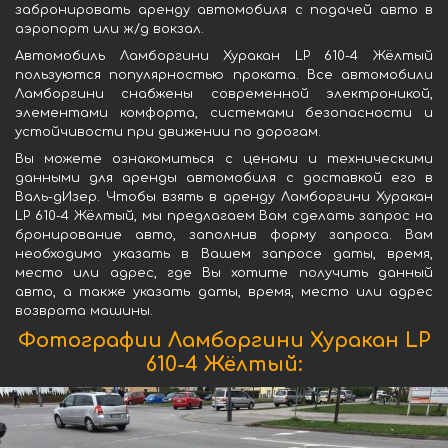
забронировать аренду автомобиля с подачей авто в
аэропорт или ж/д вокзал.
Автомобиль Ламборгини Хуракан LP 610-4 Жёлтый
пользуются популярностью проката. Все автомобили
Ламборгини снабжены современной электроникой,
элементами комфорта, системами безопасности и
устойчивости при движении по дорогам.
Вы можете ознакомиться с ценами и техническими
данными для аренды автомобиля с доставкой его в
Валь-дИзер. Чтобы взять в аренду Ламборгини Хуракан
LP 610-4 Жёлтый, мы предлагаем Вам сделать запрос на
бронирование авто, заполнив форму запроса. Вам
необходимо указать в Вашем запросе даты, время,
место или адрес, где Вы хотите получить данный
авто, а также указать даты, время, место или адрес
возврата машины.
Фотографии Ламборгини Хуракан LP
610-4 Жёлтый: