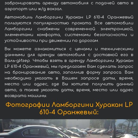
забронировать аренду автомобиля с подачей авто в
аэропорт или ж/д вокзал.
Автомобиль Ламборгини Хуракан LP 610-4 Оранжевый
пользуются популярностью проката. Все автомобили
Ламборгини снабжены современной электроникой,
элементами комфорта, системами безопасности и
устойчивости при движении по дорогам.
Вы можете ознакомиться с ценами и техническими
данными для аренды автомобиля с доставкой его в
Валь-дИзер. Чтобы взять в аренду Ламборгини Хуракан
LP 610-4 Оранжевый, мы предлагаем Вам сделать запрос
на бронирование авто, заполнив форму запроса. Вам
необходимо указать в Вашем запросе даты, время,
место или адрес, где Вы хотите получить данный
авто, а также указать даты, время, место или адрес
возврата машины.
Фотографии Ламборгини Хуракан LP
610-4 Оранжевый: