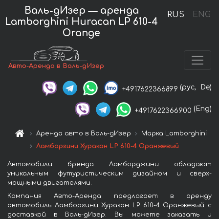
Валь-дИзер — аренда
RUS
ENG
Lamborghini Huracan LP 610-4
Orange
Авто-Аренда в Валь-дИзер
(рус,
De)
+4917622366899
(Eng)
+4917622366900
Аренда авто в Валь-дИзер
Марка Lamborghini
Ламборгини Хуракан LP 610-4 Оранжевый
Автомобили бренда Ламборджини обладают
уникальным футуристическим дизайном и сверх-
мощными двигателями.
Компания Авто-Аренда предлагает в аренду
автомобиль Ламборгини Хуракан LP 610-4 Оранжевый с
доставкой в Валь-дИзер. Вы можете заказать и