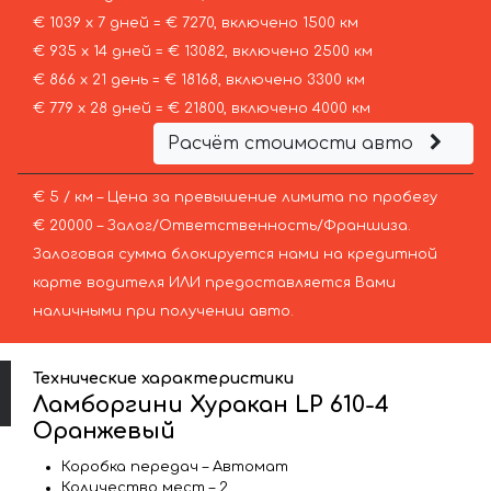
€ 1039 х 7 дней = € 7270, включено 1500 км
€ 935 х 14 дней = € 13082, включено 2500 км
€ 866 х 21 день = € 18168, включено 3300 км
€ 779 х 28 дней = € 21800, включено 4000 км
Расчёт стоимости авто
€ 5 / км – Цена за превышение лимита по пробегу
€ 20000 – Залог/Ответственность/Франшиза.
Залоговая сумма блокируется нами на кредитной
карте водителя ИЛИ предоставляется Вами
наличными при получении авто.
Технические характеристики
Ламборгини Хуракан LP 610-4
Оранжевый
Коробка передач – Автомат
Количество мест – 2