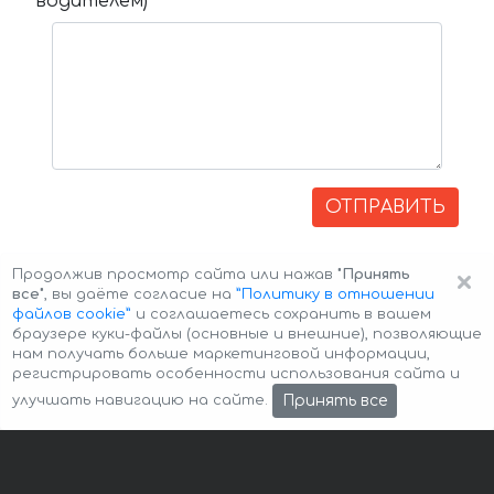
водителем)
ОТПРАВИТЬ
×
Продолжив просмотр сайта или нажав
"Принять
все"
, вы даёте согласие на
”Политику в отношении
файлов cookie”
и соглашаетесь сохранить в вашем
браузере куки-файлы (основные и внешние), позволяющие
нам получать больше маркетинговой информации,
регистрировать особенности использования сайта и
Авторские права © 2026 Авто-Аренда
Cookie Policy
Принять все
улучшать навигацию на сайте.
Политика конфиденциальности