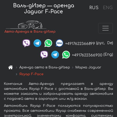
Валь-дИзер — аренда
RUS
ENG
Jaguar F-Pace
Авто-Аренда в Валь-дИзер
(рус,
De)
+4917622366899
(Eng)
+4917622366900
Аренда авто в Валь-дИзер
Марка Jaguar
Ягуар F-Pace
Компания Авто-Аренда предлагает в аренду
автомобиль Ягуар F-Pace с доставкой в Валь-дИзер. Вы
можете заказать и забронировать аренду автомобиля
с подачей авто в аэропорт или ж/д вокзал.
Автомобиль Ягуар F-Pace пользуются популярностью
проката. Все автомобили Ягуар снабжены современной
электроникой, элементами комфорта, системами